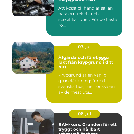
Begagnade bilar
Att köpa bil handlar sällan
bara om teknik och
specifikationer. För de flesta
rö...
07. jul
Åtgärda och förebygga
lukt från krypgrund i ditt
hus
Krypgrund är en vanlig
grundläggningsform i
svenska hus, men också en
av de mest uts...
06. jul
BAM-kurs: Grunden för ett
tryggt och hållbart