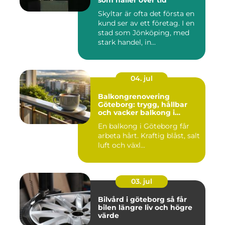
som håller över tid
Skyltar är ofta det första en
kund ser av ett företag. I en
stad som Jönköping, med
stark handel, in...
04. jul
Balkongrenovering
Göteborg: trygg, hållbar
och vacker balkong i
kustklimat
En balkong i Göteborg får
arbeta hårt. Kraftig blåst, salt
luft och växl...
03. jul
Bilvård i göteborg så får
bilen längre liv och högre
värde