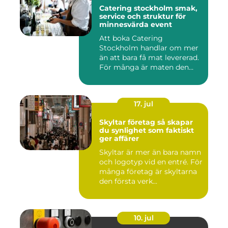
Catering stockholm smak,
service och struktur för
minnesvärda event
Att boka Catering
Stockholm handlar om mer
än att bara få mat levererad.
För många är maten den
röda...
17. jul
Skyltar företag så skapar
du synlighet som faktiskt
ger affärer
Skyltar är mer än bara namn
och logotyp vid en entré. För
många företag är skyltarna
den första verk...
10. jul