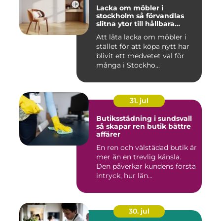
Lacka om möbler i
stockholm så förvandlas
slitna ytor till hållbara
favoriter
Att låta lacka om möbler i
stället för att köpa nytt har
blivit ett medvetet val för
många i Stockho...
31. jul
Butiksstädning i sundsvall
så skapar ren butik bättre
affärer
En ren och välstädad butik är
mer än en trevlig känsla.
Den påverkar kundens första
intryck, hur län...
30. jul