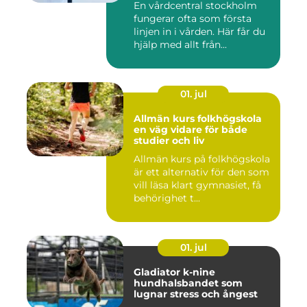
En vårdcentral stockholm
fungerar ofta som första
linjen in i vården. Här får du
hjälp med allt från...
01. jul
Allmän kurs folkhögskola
en väg vidare för både
studier och liv
Allmän kurs på folkhögskola
är ett alternativ för den som
vill läsa klart gymnasiet, få
behörighet t...
01. jul
Gladiator k-nine
hundhalsbandet som
lugnar stress och ångest