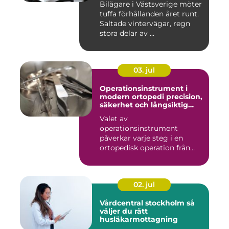
Bilägare i Västsverige möter
tuffa förhållanden året runt.
Saltade vintervägar, regn
stora delar av ...
03. jul
Operationsinstrument i
modern ortopedi precision,
säkerhet och långsiktig
kvalitet
Valet av
operationsinstrument
påverkar varje steg i en
ortopedisk operation från
första hudsnitt ti...
02. jul
Vårdcentral stockholm så
väljer du rätt
husläkarmottagning