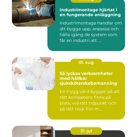
Industrimontage hjärtat i
en fungerande anläggning
Industrimontage handlar om
att bygga upp, anpassa och
hålla igång de system som
får en industri att ...
01. aug
Så lyckas verksamheter
med hållbar
sjuksköterskebemanning
En trygg vård bygger på att
rätt kompetens finns på
plats, vid rätt tidpunkt och
på rätt nivå. För m...
31. jul