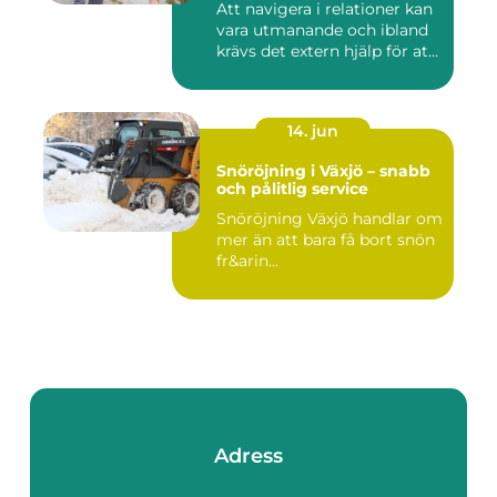
Att navigera i relationer kan
vara utmanande och ibland
krävs det extern hjälp för at...
14. jun
Snöröjning i Växjö – snabb
och pålitlig service
Snöröjning Växjö handlar om
mer än att bara få bort snön
fr&arin...
Adress