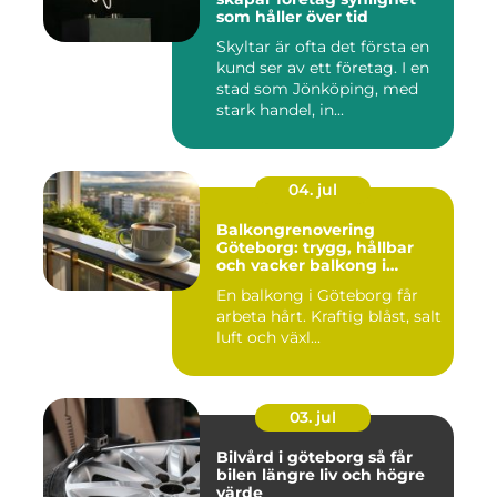
som håller över tid
Skyltar är ofta det första en
kund ser av ett företag. I en
stad som Jönköping, med
stark handel, in...
04. jul
Balkongrenovering
Göteborg: trygg, hållbar
och vacker balkong i
kustklimat
En balkong i Göteborg får
arbeta hårt. Kraftig blåst, salt
luft och växl...
03. jul
Bilvård i göteborg så får
bilen längre liv och högre
värde