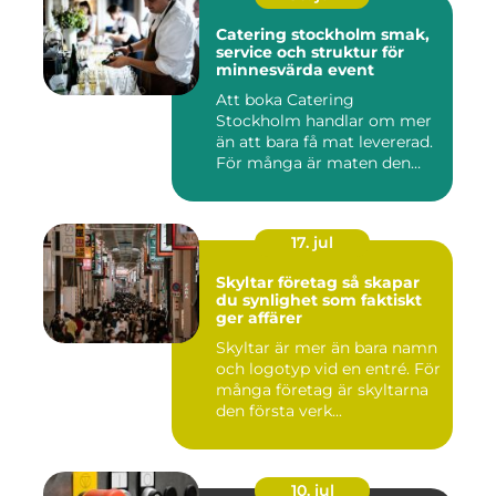
Catering stockholm smak,
service och struktur för
minnesvärda event
Att boka Catering
Stockholm handlar om mer
än att bara få mat levererad.
För många är maten den
röda...
17. jul
Skyltar företag så skapar
du synlighet som faktiskt
ger affärer
Skyltar är mer än bara namn
och logotyp vid en entré. För
många företag är skyltarna
den första verk...
10. jul