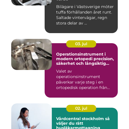
Bilägare i Västsverige möter
tuffa förhållanden året runt.
Saltade vintervägar, regn
stora delar av ...
03. jul
Operationsinstrument i
modern ortopedi precision,
säkerhet och långsiktig
kvalitet
Valet av
operationsinstrument
påverkar varje steg i en
ortopedisk operation från
första hudsnitt ti...
02. jul
Vårdcentral stockholm så
väljer du rätt
husläkarmottagning