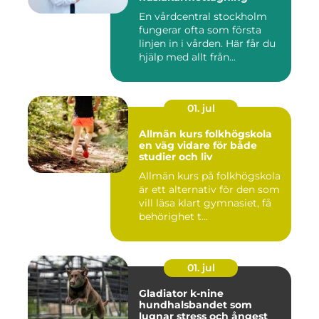
En vårdcentral stockholm
fungerar ofta som första
linjen in i vården. Här får du
hjälp med allt från...
01. jul
Allmän kurs folkhögskola
en väg vidare för både
studier och liv
Allmän kurs på folkhögskola
är ett alternativ för den som
vill läsa klart gymnasiet, få
behörighet t...
01. jul
Gladiator k-nine
hundhalsbandet som
lugnar stress och ångest