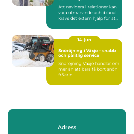
Att navigera i relationer kan
vara utmanande och ibland
krävs det extern hjälp för at...
14. jun
Snöröjning i Växjö – snabb
och pålitlig service
Snöröjning Växjö handlar om
mer än att bara få bort snön
fr&arin...
Adress