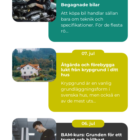
Begagnade bilar
Att köpa bil handlar sällan
bara om teknik och
specifikationer. För de flesta
rö...
07. jul
Åtgärda och förebygga
lukt från krypgrund i ditt
hus
Krypgrund är en vanlig
grundläggningsform i
svenska hus, men också en
av de mest uts...
06. jul
BAM-kurs: Grunden för ett
tryggt och hållbart