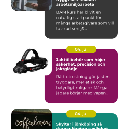
arbetsmiljöarbete
BAM kurs har blivit en
naturlig startpunkt för
många arbetsgivare som vill
ta arbetsmilj&...
04. jul
Jakttillbehör som höjer
säkerhet, precision och
jaktglädje
Rätt utrustning gör jakten
tryggare, mer etisk och
betydligt roligare. Många
jägare börjar med vapen...
04. jul
Skyltar i jönköping så
skapar företag synlighet