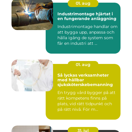
01. aug
Industrimontage hjärtat i
en fungerande anläggning
Industrimontage handlar om
att bygga upp, anpassa och
hålla igång de system som
får en industri att ...
01. aug
Så lyckas verksamheter
med hållbar
sjuksköterskebemanning
En trygg vård bygger på att
rätt kompetens finns på
plats, vid rätt tidpunkt och
på rätt nivå. För m...
31. jul