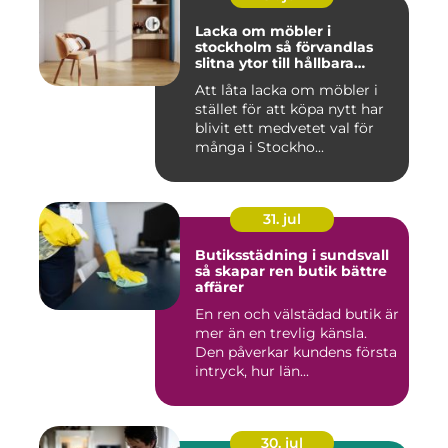
Lacka om möbler i
stockholm så förvandlas
slitna ytor till hållbara
favoriter
Att låta lacka om möbler i
stället för att köpa nytt har
blivit ett medvetet val för
många i Stockho...
31. jul
Butiksstädning i sundsvall
så skapar ren butik bättre
affärer
En ren och välstädad butik är
mer än en trevlig känsla.
Den påverkar kundens första
intryck, hur län...
30. jul