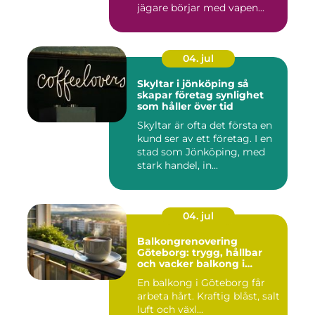
jägare börjar med vapen...
04. jul
Skyltar i jönköping så
skapar företag synlighet
som håller över tid
Skyltar är ofta det första en
kund ser av ett företag. I en
stad som Jönköping, med
stark handel, in...
04. jul
Balkongrenovering
Göteborg: trygg, hållbar
och vacker balkong i
kustklimat
En balkong i Göteborg får
arbeta hårt. Kraftig blåst, salt
luft och växl...