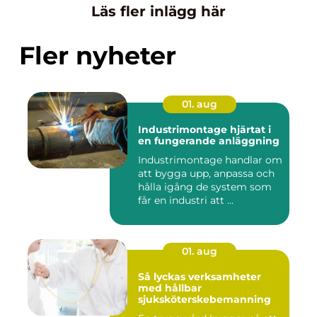
Läs fler inlägg här
Fler nyheter
01. aug
Industrimontage hjärtat i
en fungerande anläggning
Industrimontage handlar om
att bygga upp, anpassa och
hålla igång de system som
får en industri att ...
01. aug
Så lyckas verksamheter
med hållbar
sjuksköterskebemanning