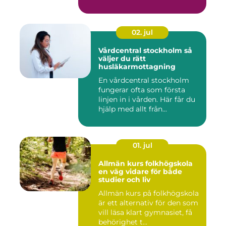
första hudsnitt ti...
02. jul
Vårdcentral stockholm så
väljer du rätt
husläkarmottagning
En vårdcentral stockholm
fungerar ofta som första
linjen in i vården. Här får du
hjälp med allt från...
01. jul
Allmän kurs folkhögskola
en väg vidare för både
studier och liv
Allmän kurs på folkhögskola
är ett alternativ för den som
vill läsa klart gymnasiet, få
behörighet t...