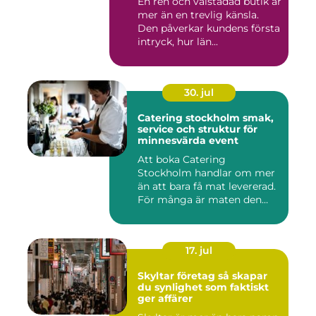
En ren och välstädad butik är
mer än en trevlig känsla.
Den påverkar kundens första
intryck, hur län...
30. jul
Catering stockholm smak,
service och struktur för
minnesvärda event
Att boka Catering
Stockholm handlar om mer
än att bara få mat levererad.
För många är maten den
röda...
17. jul
Skyltar företag så skapar
du synlighet som faktiskt
ger affärer