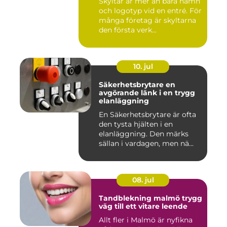
Skyltar är mer än bara namn
och logotyp vid en entré. För
många företag är skyltarna
den första verk...
10. jul
Säkerhetsbrytare en
avgörande länk i en trygg
elanläggning
En Säkerhetsbrytare är ofta
den tysta hjälten i en
elanläggning. Den märks
sällan i vardagen, men nä...
08. jul
Tandblekning malmö trygg
väg till ett vitare leende
Allt fler i Malmö är nyfikna