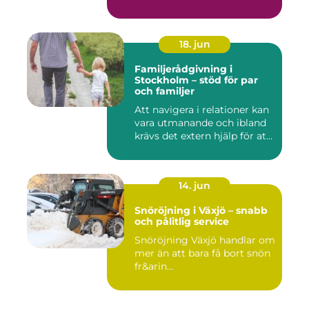
18. jun
Familjerådgivning i
Stockholm – stöd för par
och familjer
Att navigera i relationer kan
vara utmanande och ibland
krävs det extern hjälp för at...
14. jun
Snöröjning i Växjö – snabb
och pålitlig service
Snöröjning Växjö handlar om
mer än att bara få bort snön
fr&arin...