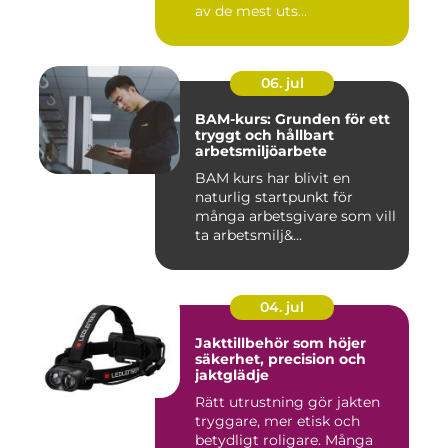
av de mest uts...
06. jul
BAM-kurs: Grunden för ett
tryggt och hållbart
arbetsmiljöarbete
BAM kurs har blivit en
naturlig startpunkt för
många arbetsgivare som vill
ta arbetsmilj&...
04. jul
Jakttillbehör som höjer
säkerhet, precision och
jaktglädje
Rätt utrustning gör jakten
tryggare, mer etisk och
betydligt roligare. Många