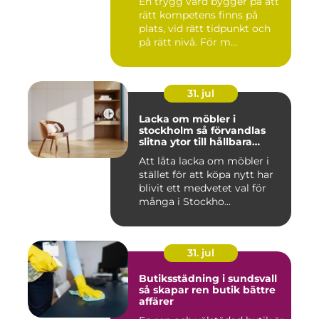
En trygg vård bygger på att
rätt kompetens finns på
plats, vid rätt tidpunkt och
på rätt nivå. För m...
31. jul
Lacka om möbler i
stockholm så förvandlas
slitna ytor till hållbara
favoriter
Att låta lacka om möbler i
stället för att köpa nytt har
blivit ett medvetet val för
många i Stockho...
31. jul
Butiksstädning i sundsvall
så skapar ren butik bättre
affärer