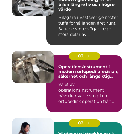
bilen längre liv och högre
värde
Bilägare i Västsverige möter
tuffa förhållanden året runt.
Saltade vintervägar, regn
stora delar av ...
03. jul
Operationsinstrument i
modern ortopedi precision,
säkerhet och långsiktig
kvalitet
Valet av
operationsinstrument
påverkar varje steg i en
ortopedisk operation från
första hudsnitt ti...
02. jul
Vårdcentral stockholm så