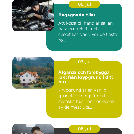
08. jul
Begagnade bilar
Att köpa bil handlar sällan
bara om teknik och
specifikationer. För de flesta
rö...
07. jul
Åtgärda och förebygga
lukt från krypgrund i ditt
hus
Krypgrund är en vanlig
grundläggningsform i
svenska hus, men också en
av de mest uts...
06. jul