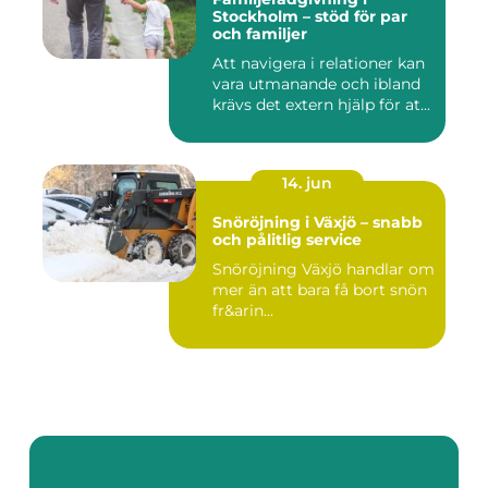
Stockholm – stöd för par
och familjer
Att navigera i relationer kan
vara utmanande och ibland
krävs det extern hjälp för at...
14. jun
Snöröjning i Växjö – snabb
och pålitlig service
Snöröjning Växjö handlar om
mer än att bara få bort snön
fr&arin...