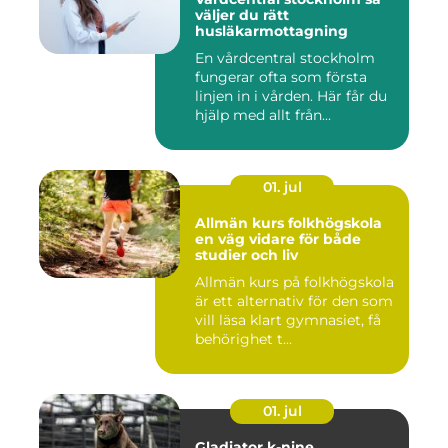
väljer du rätt
husläkarmottagning
En vårdcentral stockholm
fungerar ofta som första
linjen in i vården. Här får du
hjälp med allt från...
01. jul
Allmän kurs folkhögskola
en väg vidare för både
studier och liv
Allmän kurs på folkhögskola
är ett alternativ för den som
vill läsa klart gymnasiet, få
behörighet t...
01. jul
Gladiator k-nine