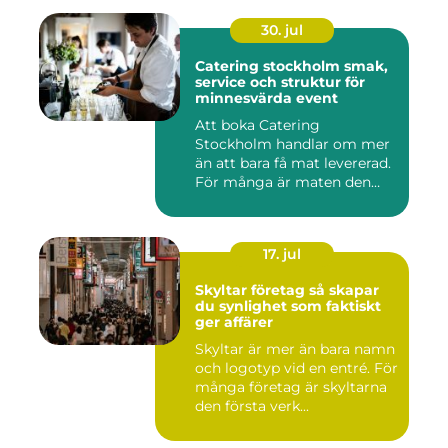
30. jul
Catering stockholm smak,
service och struktur för
minnesvärda event
Att boka Catering
Stockholm handlar om mer
än att bara få mat levererad.
För många är maten den
röda...
17. jul
Skyltar företag så skapar
du synlighet som faktiskt
ger affärer
Skyltar är mer än bara namn
och logotyp vid en entré. För
många företag är skyltarna
den första verk...