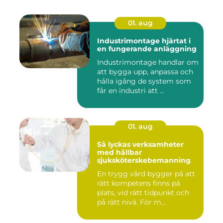
01. aug
Industrimontage hjärtat i
en fungerande anläggning
Industrimontage handlar om
att bygga upp, anpassa och
hålla igång de system som
får en industri att ...
01. aug
Så lyckas verksamheter
med hållbar
sjuksköterskebemanning
En trygg vård bygger på att
rätt kompetens finns på
plats, vid rätt tidpunkt och
på rätt nivå. För m...