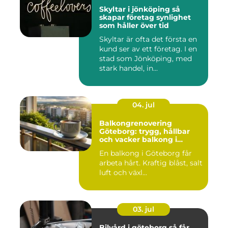
Skyltar i jönköping så
skapar företag synlighet
som håller över tid
Skyltar är ofta det första en
kund ser av ett företag. I en
stad som Jönköping, med
stark handel, in...
04. jul
Balkongrenovering
Göteborg: trygg, hållbar
och vacker balkong i
kustklimat
En balkong i Göteborg får
arbeta hårt. Kraftig blåst, salt
luft och växl...
03. jul
Bilvård i göteborg så får