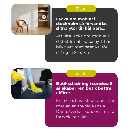
31. jul
Lacka om möbler i
stockholm så förvandlas
slitna ytor till hållbara
favoriter
Att låta lacka om möbler i
stället för att köpa nytt har
blivit ett medvetet val för
många i Stockho...
31. jul
Butiksstädning i sundsvall
så skapar ren butik bättre
affärer
En ren och välstädad butik är
mer än en trevlig känsla.
Den påverkar kundens första
intryck, hur län...