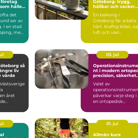
 företag
Göteborg: trygg,
 som håller
hållbar och vacker
balkong i kustklima
 ofta det
En balkong i
kund ser av
Göteborg får arbeta
. I en stad
hårt. Kraftig blåst, sa
öping, med
luft och växl...
l, in...
ul
03. jul
öteborg så
Operationsinstrum
längre liv
nt i modern ortope
e värde
precision, säkerhet
och långsiktig
 Västsverige
Valet av
kvalitet
fa
operationsinstrumen
en året
påverkar varje steg i
ade
en ortopedisk
r, regn
operation från första
av ...
hudsnitt ti...
ul
01. jul
al
Allmän kurs