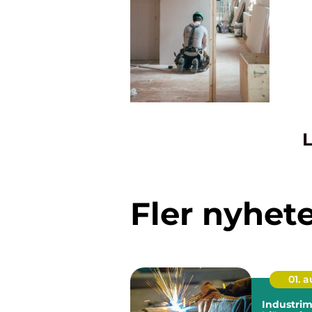
L
Fler nyhet
01. 
Industri