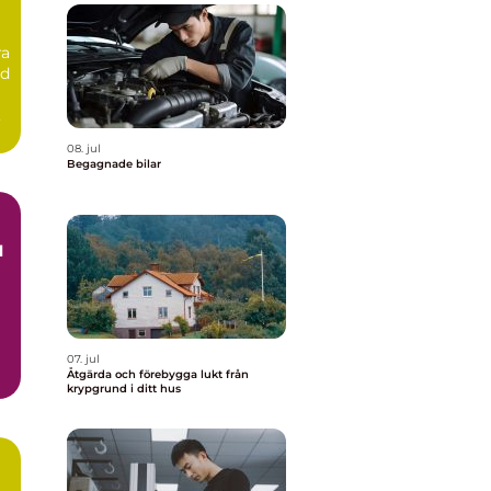
ra
id
08. jul
Begagnade bilar
07. jul
Åtgärda och förebygga lukt från
h
krypgrund i ditt hus