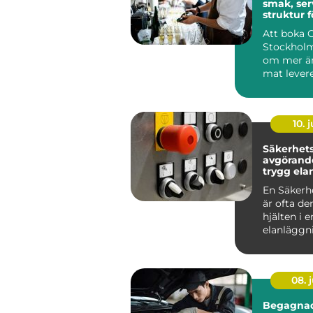
smak, ser
struktur f
minnesvä
Att boka 
Stockholm
om mer än
mat levere
många är
röda...
10. j
Säkerhetsb
avgörande
trygg ela
En Säkerh
är ofta de
hjälten i e
elanläggn
märks säll
vardagen, 
08. j
Begagnad