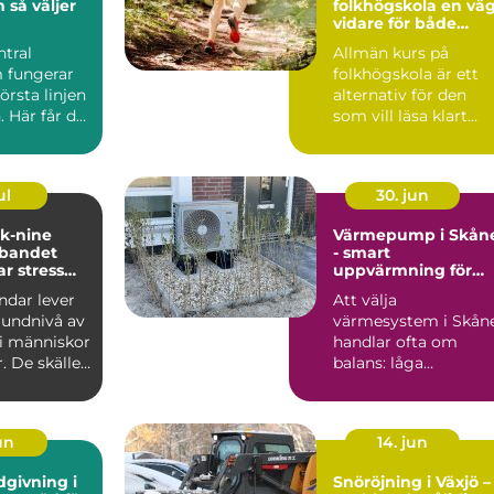
jer
folkhögskola en väg
vidare för både
mottagning
studier och liv
ntral
Allmän kurs på
 fungerar
folkhögskola är ett
örsta linjen
alternativ för den
. Här får du
som vill läsa klart
llt från...
gymnasiet, få
behörighet t...
ul
30. jun
 k-nine
Värmepump i Skån
bandet
- smart
r stress
uppvärmning för
st
milda vintrar
dar lever
Att välja
undnivå av
värmesystem i Skån
i människor
handlar ofta om
r. De skäller
balans: låga
igt, ...
driftkostnader, bra...
jun
14. jun
dgivning i
Snöröjning i Växjö –