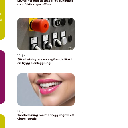
Skyltar företag så skapar du synlighet
som faktiskt ger affärer
n
r
s
t
10. jul
Säkerhetsbrytare en avgörande länk i
en trygg elanläggning
08. jul
Tandblekning malmö trygg väg till ett
vitare leende