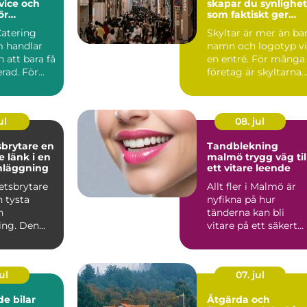
vice och
skapar du synlighet
ör
som faktiskt ger
rda event
affärer
Catering
Skyltar är mer än ba
 handlar
namn och logotyp v
 att bara få
en entré. För många
rad. För
företag är skyltarna
 maten den
den första verk...
ul
08. jul
rytare en
Tandblekning
 länk i en
malmö trygg väg till
nläggning
ett vitare leende
etsbrytare
Allt fler i Malmö är
n tysta
nyfikna på hur
n
tänderna kan bli
ing. Den
vitare på ett säkert
an i
sätt. Kaffe, te, vin oc
men nä...
r...
ul
07. jul
e bilar
Åtgärda och