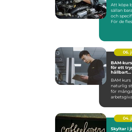
Att köpa b
sällan bar
och specif
För de fles
06. j
BAM-kurs
för ett tr
hållbart
arbetsmil
BAM kurs h
naturlig s
för mång
arbetsgiva
ta arbetsmi
04. j
Skyltar i