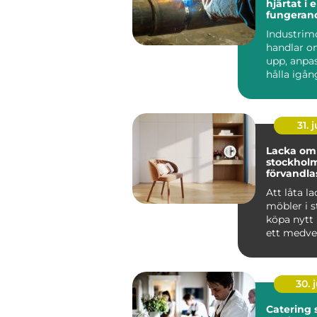
hjärtat i 
fungeran
anläggni
Industrim
handlar o
upp, anpa
hålla igå
som får en
att ...
31. j
Lacka om 
stockholm 
förvandlas
till hållba
Att låta l
möbler i st
köpa nytt 
ett medvet
många i St
30. j
Catering