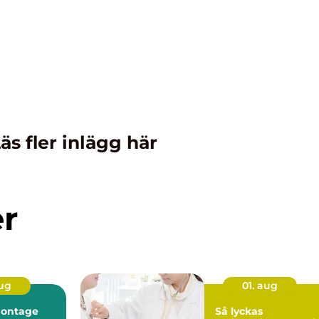
äs fler inlägg här
er
aug
01. aug
montage
Så lyckas