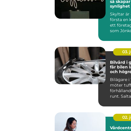
så skapar
synlighet
över tid
Skyltar är
första en 
ett företag
som Jönk
stark hande
03. j
Bilvård i g
får bilen 
och högr
Bilägare i
möter tuf
förhålland
runt. Salt
vinterväga
stora delar 
02. j
Vårdcentr