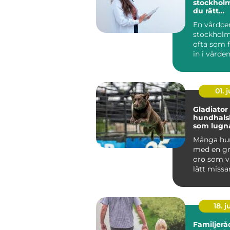
stockholm så väl
du rätt
husläkar
En vårdce
stockholm
ofta som f
in i vården
hjälp med a
01. j
Gladiator
hundhals
som lugna
och ånge
Många hun
med en gr
oro som v
lätt missa
mer än vanl
18. 
Familjerå