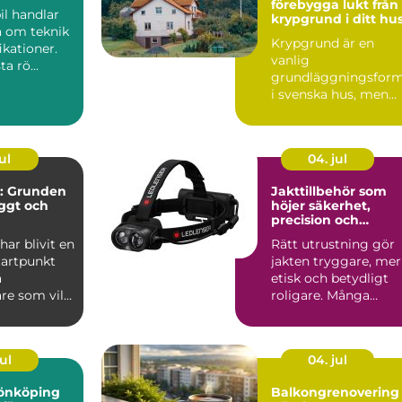
förebygga lukt från
il handlar
krypgrund i ditt hu
a om teknik
Krypgrund är en
ikationer.
vanlig
ta rö...
grundläggningsfor
i svenska hus, men
också en av de mest
uts...
ul
04. jul
: Grunden
Jakttillbehör som
yggt och
höjer säkerhet,
precision och
jöarbete
jaktglädje
ar blivit en
Rätt utrustning gör
tartpunkt
jakten tryggare, mer
a
etisk och betydligt
re som vill
roligare. Många
lj&...
jägare börjar med
vapen...
ul
04. jul
 jönköping
Balkongrenovering