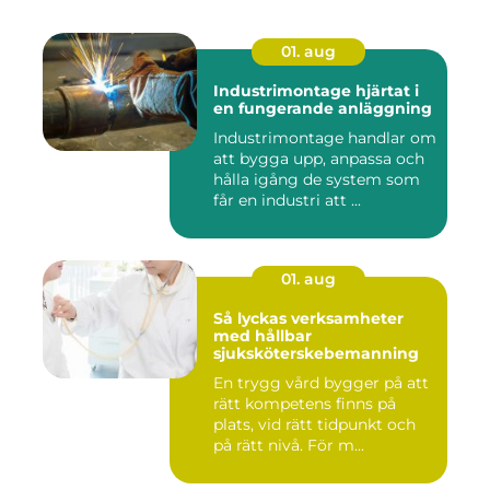
01. aug
Industrimontage hjärtat i
en fungerande anläggning
Industrimontage handlar om
att bygga upp, anpassa och
hålla igång de system som
får en industri att ...
01. aug
Så lyckas verksamheter
med hållbar
sjuksköterskebemanning
En trygg vård bygger på att
rätt kompetens finns på
plats, vid rätt tidpunkt och
på rätt nivå. För m...