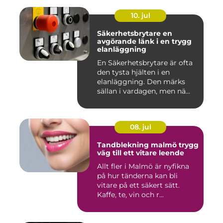
10. jul
Säkerhetsbrytare en
avgörande länk i en trygg
elanläggning
En Säkerhetsbrytare är ofta
den tysta hjälten i en
elanläggning. Den märks
sällan i vardagen, men nä...
08. jul
Tandblekning malmö trygg
väg till ett vitare leende
Allt fler i Malmö är nyfikna
på hur tänderna kan bli
vitare på ett säkert sätt.
Kaffe, te, vin och r...