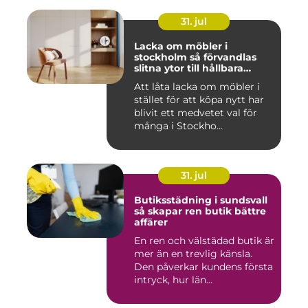
31. jul
Lacka om möbler i
stockholm så förvandlas
slitna ytor till hållbara
favoriter
Att låta lacka om möbler i
stället för att köpa nytt har
blivit ett medvetet val för
många i Stockho...
31. jul
Butiksstädning i sundsvall
så skapar ren butik bättre
affärer
En ren och välstädad butik är
mer än en trevlig känsla.
Den påverkar kundens första
intryck, hur län...