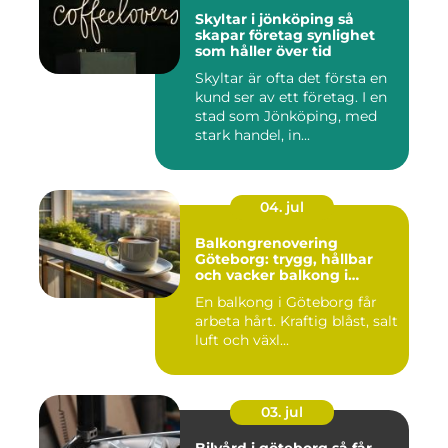
Skyltar i jönköping så
skapar företag synlighet
som håller över tid
Skyltar är ofta det första en
kund ser av ett företag. I en
stad som Jönköping, med
stark handel, in...
04. jul
Balkongrenovering
Göteborg: trygg, hållbar
och vacker balkong i
kustklimat
En balkong i Göteborg får
arbeta hårt. Kraftig blåst, salt
luft och växl...
03. jul