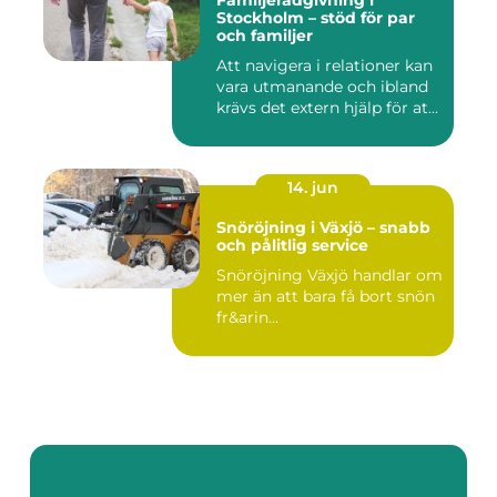
Familjerådgivning i
Stockholm – stöd för par
och familjer
Att navigera i relationer kan
vara utmanande och ibland
krävs det extern hjälp för at...
14. jun
Snöröjning i Växjö – snabb
och pålitlig service
Snöröjning Växjö handlar om
mer än att bara få bort snön
fr&arin...