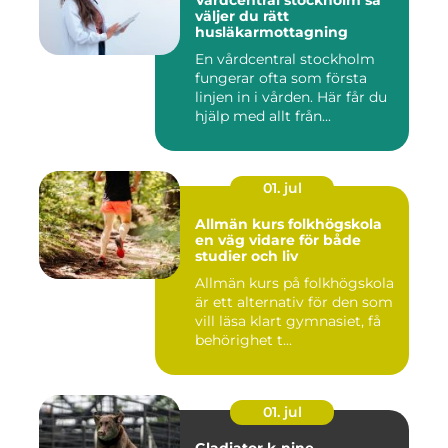
Vårdcentral stockholm så
väljer du rätt
husläkarmottagning
En vårdcentral stockholm
fungerar ofta som första
linjen in i vården. Här får du
hjälp med allt från...
01. jul
Allmän kurs folkhögskola
en väg vidare för både
studier och liv
Allmän kurs på folkhögskola
är ett alternativ för den som
vill läsa klart gymnasiet, få
behörighet t...
01. jul