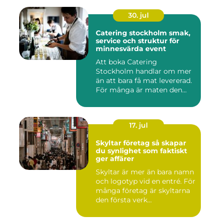
30. jul
Catering stockholm smak,
service och struktur för
minnesvärda event
Att boka Catering
Stockholm handlar om mer
än att bara få mat levererad.
För många är maten den
röda...
17. jul
Skyltar företag så skapar
du synlighet som faktiskt
ger affärer
Skyltar är mer än bara namn
och logotyp vid en entré. För
många företag är skyltarna
den första verk...