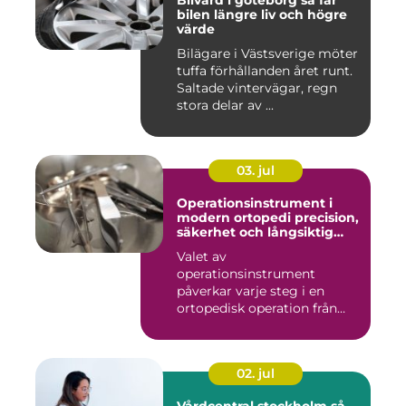
Bilvård i göteborg så får
bilen längre liv och högre
värde
Bilägare i Västsverige möter
tuffa förhållanden året runt.
Saltade vintervägar, regn
stora delar av ...
03. jul
Operationsinstrument i
modern ortopedi precision,
säkerhet och långsiktig
kvalitet
Valet av
operationsinstrument
påverkar varje steg i en
ortopedisk operation från
första hudsnitt ti...
02. jul