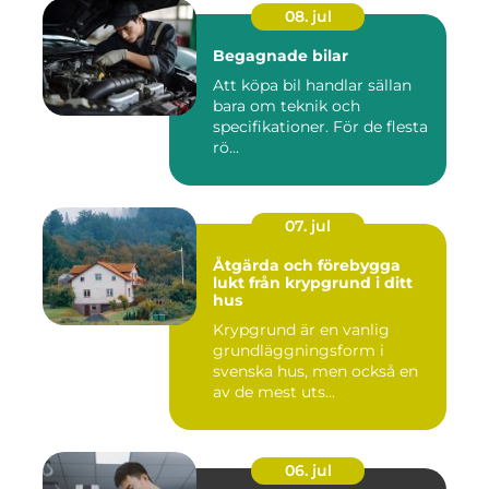
08. jul
Begagnade bilar
Att köpa bil handlar sällan
bara om teknik och
specifikationer. För de flesta
rö...
07. jul
Åtgärda och förebygga
lukt från krypgrund i ditt
hus
Krypgrund är en vanlig
grundläggningsform i
svenska hus, men också en
av de mest uts...
06. jul