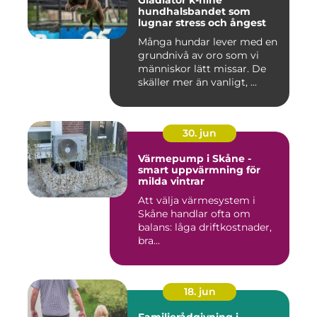
Gladiator k-nine
hundhalsbandet som
lugnar stress och ångest
Många hundar lever med en
grundnivå av oro som vi
människor lätt missar. De
skäller mer än vanligt, ...
30. jun
Värmepump i Skåne -
smart uppvärmning för
milda vintrar
Att välja värmesystem i
Skåne handlar ofta om
balans: låga driftkostnader,
bra...
18. jun