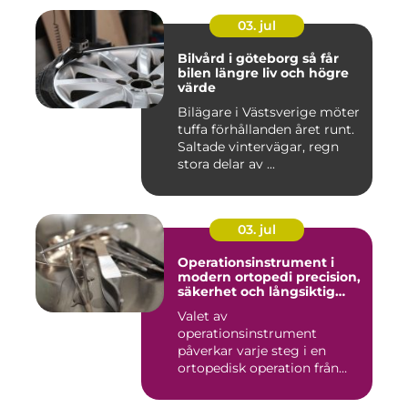
03. jul
Bilvård i göteborg så får
bilen längre liv och högre
värde
Bilägare i Västsverige möter
tuffa förhållanden året runt.
Saltade vintervägar, regn
stora delar av ...
03. jul
Operationsinstrument i
modern ortopedi precision,
säkerhet och långsiktig
kvalitet
Valet av
operationsinstrument
påverkar varje steg i en
ortopedisk operation från
första hudsnitt ti...