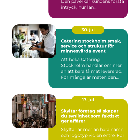
Den påverkar kundens första
intryck, hur län...
30. jul
Catering stockholm smak,
service och struktur för
minnesvärda event
Att boka Catering
Stockholm handlar om mer
än att bara få mat levererad.
För många är maten den
röda...
17. jul
Skyltar företag så skapar
du synlighet som faktiskt
ger affärer
Skyltar är mer än bara namn
och logotyp vid en entré. För