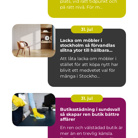
plats, vid rätt tidpunkt och
på rätt nivå. För m...
31. jul
Lacka om möbler i
stockholm så förvandlas
slitna ytor till hållbara
favoriter
Att låta lacka om möbler i
stället för att köpa nytt har
blivit ett medvetet val för
många i Stockho...
31. jul
Butiksstädning i sundsvall
så skapar ren butik bättre
affärer
En ren och välstädad butik är
mer än en trevlig känsla.