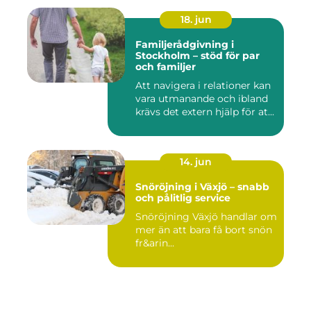
18. jun
Familjerådgivning i
Stockholm – stöd för par
och familjer
Att navigera i relationer kan
vara utmanande och ibland
krävs det extern hjälp för at...
14. jun
Snöröjning i Växjö – snabb
och pålitlig service
Snöröjning Växjö handlar om
mer än att bara få bort snön
fr&arin...