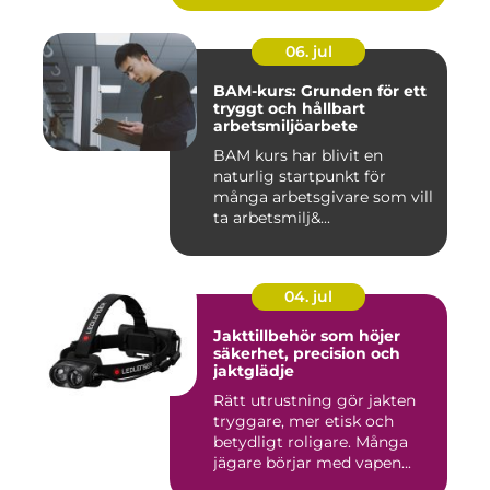
06. jul
BAM-kurs: Grunden för ett
tryggt och hållbart
arbetsmiljöarbete
BAM kurs har blivit en
naturlig startpunkt för
många arbetsgivare som vill
ta arbetsmilj&...
04. jul
Jakttillbehör som höjer
säkerhet, precision och
jaktglädje
Rätt utrustning gör jakten
tryggare, mer etisk och
betydligt roligare. Många
jägare börjar med vapen...