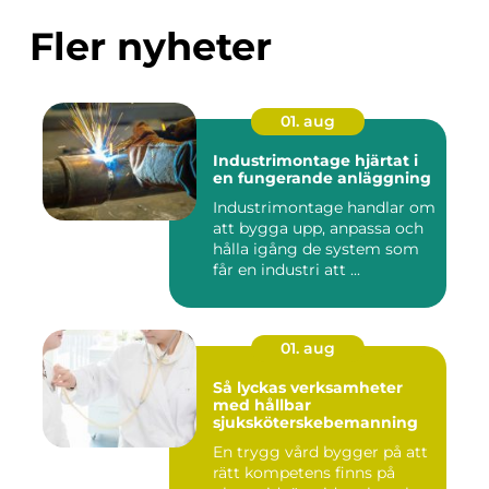
Fler nyheter
01. aug
Industrimontage hjärtat i
en fungerande anläggning
Industrimontage handlar om
att bygga upp, anpassa och
hålla igång de system som
får en industri att ...
01. aug
Så lyckas verksamheter
med hållbar
sjuksköterskebemanning
En trygg vård bygger på att
rätt kompetens finns på