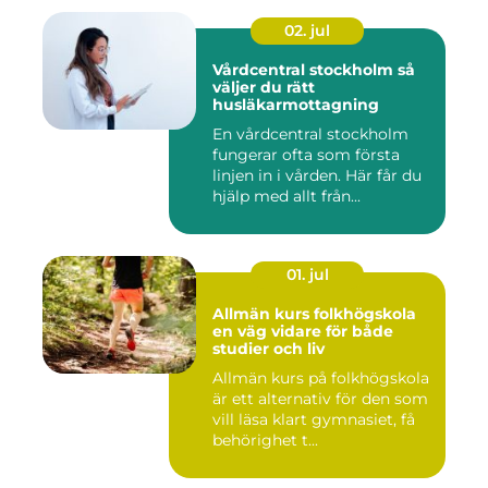
02. jul
Vårdcentral stockholm så
väljer du rätt
husläkarmottagning
En vårdcentral stockholm
fungerar ofta som första
linjen in i vården. Här får du
hjälp med allt från...
01. jul
Allmän kurs folkhögskola
en väg vidare för både
studier och liv
Allmän kurs på folkhögskola
är ett alternativ för den som
vill läsa klart gymnasiet, få
behörighet t...