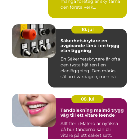
många företag är skyltarna
den första verk...
10. jul
Säkerhetsbrytare en
avgörande länk i en trygg
elanläggning
En Säkerhetsbrytare är ofta
den tysta hjälten i en
elanläggning. Den märks
sällan i vardagen, men nä...
08. jul
Tandblekning malmö trygg
väg till ett vitare leende
Allt fler i Malmö är nyfikna
på hur tänderna kan bli
vitare på ett säkert sätt.