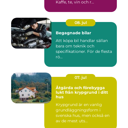
Kaffe, te, vin och r...
08. jul
Begagnade bilar
Att köpa bil handlar sällan
bara om teknik och
specifikationer. För de flesta
rö...
07. jul
Åtgärda och förebygga
lukt från krypgrund i ditt
hus
Krypgrund är en vanlig
grundläggningsform i
svenska hus, men också en
av de mest uts...