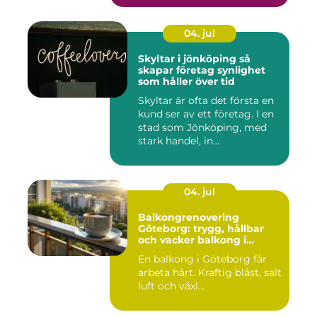
04. jul
Skyltar i jönköping så
skapar företag synlighet
som håller över tid
Skyltar är ofta det första en
kund ser av ett företag. I en
stad som Jönköping, med
stark handel, in...
04. jul
Balkongrenovering
Göteborg: trygg, hållbar
och vacker balkong i
kustklimat
En balkong i Göteborg får
arbeta hårt. Kraftig blåst, salt
luft och växl...