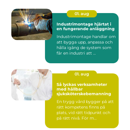
01. aug
Industrimontage hjärtat i
en fungerande anläggning
Industrimontage handlar om
att bygga upp, anpassa och
hålla igång de system som
får en industri att ...
01. aug
Så lyckas verksamheter
med hållbar
sjuksköterskebemanning
En trygg vård bygger på att
rätt kompetens finns på
plats, vid rätt tidpunkt och
på rätt nivå. För m...