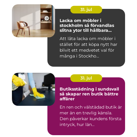
31. jul
Lacka om möbler i
stockholm så förvandlas
slitna ytor till hållbara
favoriter
Att låta lacka om möbler i
stället för att köpa nytt har
blivit ett medvetet val för
många i Stockho...
31. jul
Butiksstädning i sundsvall
så skapar ren butik bättre
affärer
En ren och välstädad butik är
mer än en trevlig känsla.
Den påverkar kundens första
intryck, hur län...