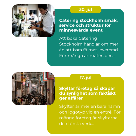
30. jul
Catering stockholm smak,
service och struktur för
minnesvärda event
Att boka Catering
Stockholm handlar om mer
än att bara få mat levererad.
För många är maten den
röda...
17. jul
Skyltar företag så skapar
du synlighet som faktiskt
ger affärer
Skyltar är mer än bara namn
och logotyp vid en entré. För
många företag är skyltarna
den första verk...