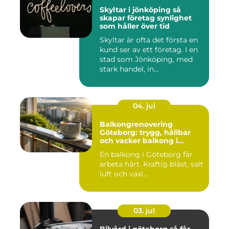
Skyltar i jönköping så
skapar företag synlighet
som håller över tid
Skyltar är ofta det första en
kund ser av ett företag. I en
stad som Jönköping, med
stark handel, in...
04. jul
Balkongrenovering
Göteborg: trygg, hållbar
och vacker balkong i
kustklimat
En balkong i Göteborg får
arbeta hårt. Kraftig blåst, salt
luft och växl...
03. jul