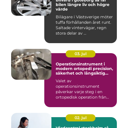
Bilvård i göteborg så får
bilen längre liv och högre
värde
Bilägare i Västsverige möter
tuffa förhållanden året runt.
Saltade vintervägar, regn
stora delar av ...
03. jul
Operationsinstrument i
modern ortopedi precision,
säkerhet och långsiktig
kvalitet
Valet av
operationsinstrument
påverkar varje steg i en
ortopedisk operation från
första hudsnitt ti...
02. jul