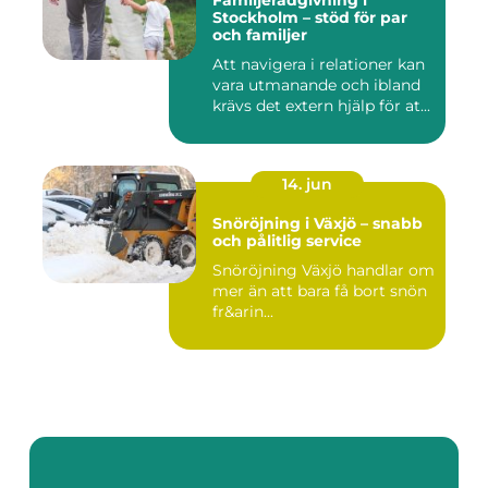
Familjerådgivning i
Stockholm – stöd för par
och familjer
Att navigera i relationer kan
vara utmanande och ibland
krävs det extern hjälp för at...
14. jun
Snöröjning i Växjö – snabb
och pålitlig service
Snöröjning Växjö handlar om
mer än att bara få bort snön
fr&arin...