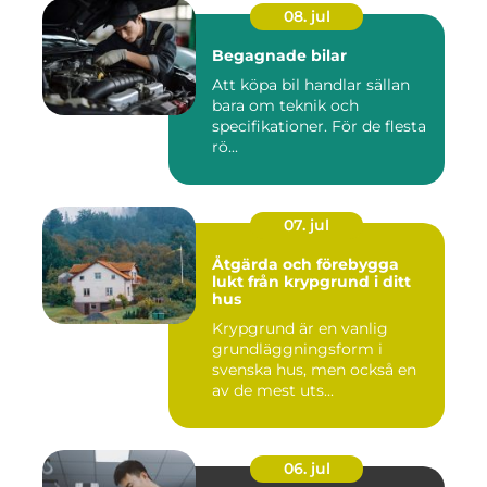
08. jul
Begagnade bilar
Att köpa bil handlar sällan
bara om teknik och
specifikationer. För de flesta
rö...
07. jul
Åtgärda och förebygga
lukt från krypgrund i ditt
hus
Krypgrund är en vanlig
grundläggningsform i
svenska hus, men också en
av de mest uts...
06. jul