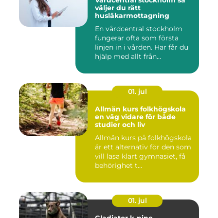
Vårdcentral stockholm så
väljer du rätt
husläkarmottagning
En vårdcentral stockholm
fungerar ofta som första
linjen in i vården. Här får du
hjälp med allt från...
01. jul
Allmän kurs folkhögskola
en väg vidare för både
studier och liv
Allmän kurs på folkhögskola
är ett alternativ för den som
vill läsa klart gymnasiet, få
behörighet t...
01. jul