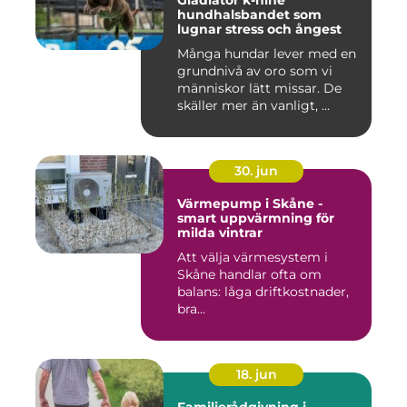
Gladiator k-nine
hundhalsbandet som
lugnar stress och ångest
Många hundar lever med en
grundnivå av oro som vi
människor lätt missar. De
skäller mer än vanligt, ...
30. jun
Värmepump i Skåne -
smart uppvärmning för
milda vintrar
Att välja värmesystem i
Skåne handlar ofta om
balans: låga driftkostnader,
bra...
18. jun