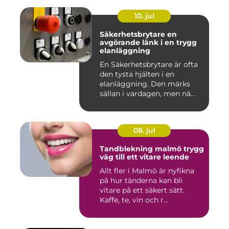
10. jul
Säkerhetsbrytare en
avgörande länk i en trygg
elanläggning
En Säkerhetsbrytare är ofta
den tysta hjälten i en
elanläggning. Den märks
sällan i vardagen, men nä...
08. jul
Tandblekning malmö trygg
väg till ett vitare leende
Allt fler i Malmö är nyfikna
på hur tänderna kan bli
vitare på ett säkert sätt.
Kaffe, te, vin och r...