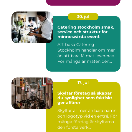
30. jul
Catering stockholm smak,
service och struktur för
minnesvärda event
Att boka Catering
Stockholm handlar om mer
än att bara få mat levererad.
För många är maten den
röda...
17. jul
Skyltar företag så skapar
du synlighet som faktiskt
ger affärer
Skyltar är mer än bara namn
och logotyp vid en entré. För
många företag är skyltarna
den första verk...