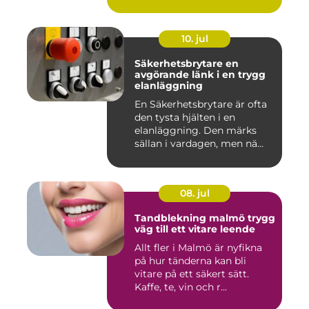
10. jul
Säkerhetsbrytare en
avgörande länk i en trygg
elanläggning
En Säkerhetsbrytare är ofta
den tysta hjälten i en
elanläggning. Den märks
sällan i vardagen, men nä...
08. jul
Tandblekning malmö trygg
väg till ett vitare leende
Allt fler i Malmö är nyfikna
på hur tänderna kan bli
vitare på ett säkert sätt.
Kaffe, te, vin och r...