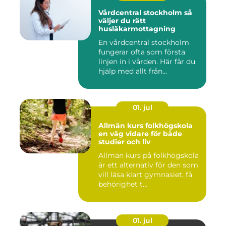
Vårdcentral stockholm så
väljer du rätt
husläkarmottagning
En vårdcentral stockholm
fungerar ofta som första
linjen in i vården. Här får du
hjälp med allt från...
01. jul
Allmän kurs folkhögskola
en väg vidare för både
studier och liv
Allmän kurs på folkhögskola
är ett alternativ för den som
vill läsa klart gymnasiet, få
behörighet t...
01. jul