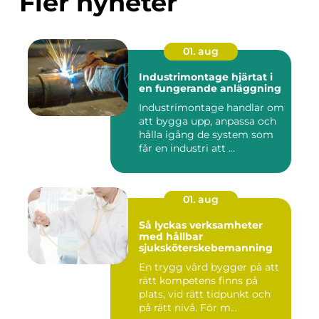
Fler nyheter
01. aug
Industrimontage hjärtat i
en fungerande anläggning
Industrimontage handlar om
att bygga upp, anpassa och
hålla igång de system som
får en industri att ...
01. aug
Så lyckas verksamheter
med hållbar
sjuksköterskebemanning
En trygg vård bygger på att
rätt kompetens finns på
plats, vid rätt tidpunkt och
på rätt nivå. För m...