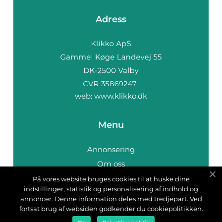
Adress
web:
www.klikko.dk
Menu
Annonsering
Om oss
Cookies
På vores website bruges cookies til at huske dine
indstillinger, statistik og personalisering af indhold og
Kontakta oss
annoncer. Denne information deles med tredjepart. Ved
Sitemap
fortsat brug af websiden godkender du cookiepolitikken.