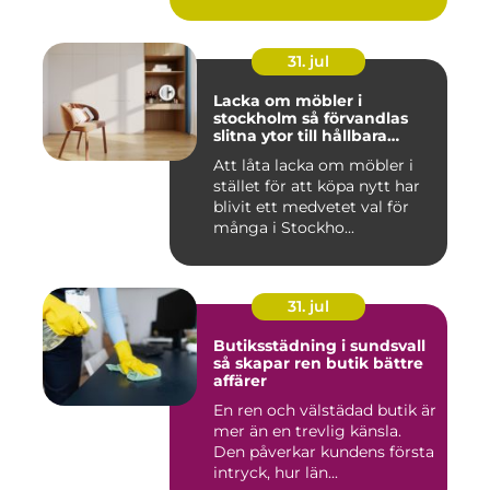
31. jul
Lacka om möbler i
stockholm så förvandlas
slitna ytor till hållbara
favoriter
Att låta lacka om möbler i
stället för att köpa nytt har
blivit ett medvetet val för
många i Stockho...
31. jul
Butiksstädning i sundsvall
så skapar ren butik bättre
affärer
En ren och välstädad butik är
mer än en trevlig känsla.
Den påverkar kundens första
intryck, hur län...