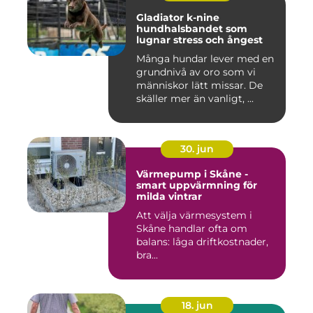
Gladiator k-nine
hundhalsbandet som
lugnar stress och ångest
Många hundar lever med en
grundnivå av oro som vi
människor lätt missar. De
skäller mer än vanligt, ...
30. jun
Värmepump i Skåne -
smart uppvärmning för
milda vintrar
Att välja värmesystem i
Skåne handlar ofta om
balans: låga driftkostnader,
bra...
18. jun