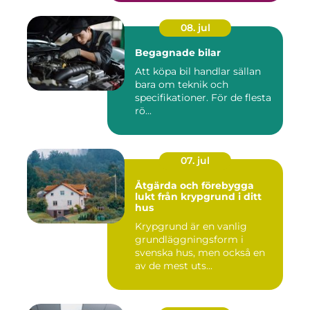
08. jul
Begagnade bilar
Att köpa bil handlar sällan
bara om teknik och
specifikationer. För de flesta
rö...
07. jul
Åtgärda och förebygga
lukt från krypgrund i ditt
hus
Krypgrund är en vanlig
grundläggningsform i
svenska hus, men också en
av de mest uts...