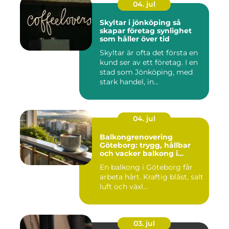
04. jul
Skyltar i jönköping så
skapar företag synlighet
som håller över tid
Skyltar är ofta det första en
kund ser av ett företag. I en
stad som Jönköping, med
stark handel, in...
04. jul
Balkongrenovering
Göteborg: trygg, hållbar
och vacker balkong i
kustklimat
En balkong i Göteborg får
arbeta hårt. Kraftig blåst, salt
luft och växl...
03. jul