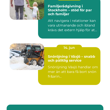
Familjerådgivning i
Stockholm – stöd för par
och familjer
Att navigera i relationer kan
vara utmanande och ibland
krävs det extern hjälp för at...
14. jun
Snöröjning i Växjö – snabb
och pålitlig service
Snöröjning Växjö handlar om
mer än att bara få bort snön
fr&arin...