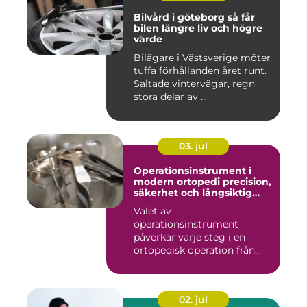
Bilvård i göteborg så får
bilen längre liv och högre
värde
Bilägare i Västsverige möter
tuffa förhållanden året runt.
Saltade vintervägar, regn
stora delar av ...
03. jul
Operationsinstrument i
modern ortopedi precision,
säkerhet och långsiktig
kvalitet
Valet av
operationsinstrument
påverkar varje steg i en
ortopedisk operation från
första hudsnitt ti...
02. jul