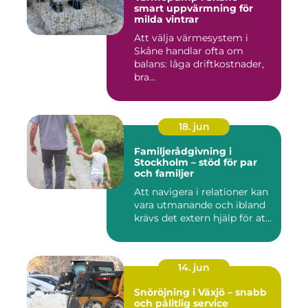
smart uppvärmning för
milda vintrar
Att välja värmesystem i
Skåne handlar ofta om
balans: låga driftkostnader,
bra...
18. jun
Familjerådgivning i
Stockholm – stöd för par
och familjer
Att navigera i relationer kan
vara utmanande och ibland
krävs det extern hjälp för at...
14. jun
Snöröjning i Växjö – snabb
och pålitlig service