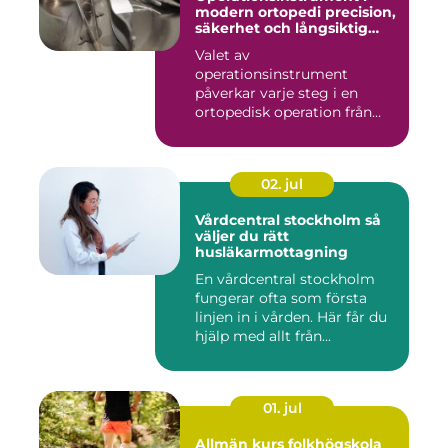
modern ortopedi precision,
säkerhet och långsiktig
kvalitet
Valet av
operationsinstrument
påverkar varje steg i en
ortopedisk operation från
första hudsnitt ti...
02. jul
Vårdcentral stockholm så
väljer du rätt
husläkarmottagning
En vårdcentral stockholm
fungerar ofta som första
linjen in i vården. Här får du
hjälp med allt från...
01. jul
Allmän kurs folkhögskola