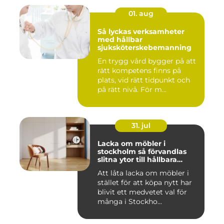
01. aug
Så lyckas verksamheter
med hållbar
sjuksköterskebemanning
En trygg vård bygger på att
rätt kompetens finns på
plats, vid rätt tidpunkt och
på rätt nivå. För m...
31. jul
Lacka om möbler i
stockholm så förvandlas
slitna ytor till hållbara
favoriter
Att låta lacka om möbler i
stället för att köpa nytt har
blivit ett medvetet val för
många i Stockho...