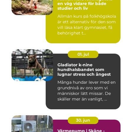
en väg vidare för både
studier och liv
Allmän kurs på folkhögskola
är ett alternativ för den som
vill läsa klart gymnasiet, få
behörighet t...
01. jul
Gladiator k-nine
hundhalsbandet som
lugnar stress och ångest
Många hundar lever med en
grundnivå av oro som vi
människor lätt missar. De
skäller mer än vanligt, ...
30. jun
Värmepump i Skåne -