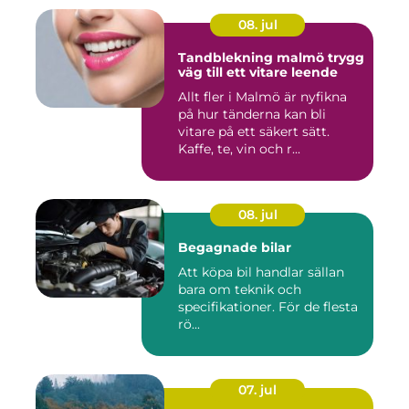
08. jul
Tandblekning malmö trygg
väg till ett vitare leende
Allt fler i Malmö är nyfikna
på hur tänderna kan bli
vitare på ett säkert sätt.
Kaffe, te, vin och r...
08. jul
Begagnade bilar
Att köpa bil handlar sällan
bara om teknik och
specifikationer. För de flesta
rö...
07. jul