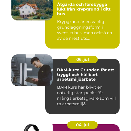
Åtgärda och förebygga
lukt från krypgrund i ditt
hus
Krypgrund är en vanlig
grundläggningsform i
svenska hus, men också en
av de mest uts...
06. jul
BAM-kurs: Grunden för ett
tryggt och hållbart
arbetsmiljöarbete
BAM kurs har blivit en
naturlig startpunkt för
många arbetsgivare som vill
ta arbetsmilj&...
04. jul