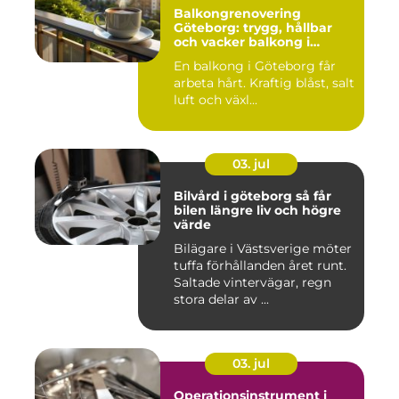
Balkongrenovering
Göteborg: trygg, hållbar
och vacker balkong i
kustklimat
En balkong i Göteborg får
arbeta hårt. Kraftig blåst, salt
luft och växl...
03. jul
Bilvård i göteborg så får
bilen längre liv och högre
värde
Bilägare i Västsverige möter
tuffa förhållanden året runt.
Saltade vintervägar, regn
stora delar av ...
03. jul
Operationsinstrument i