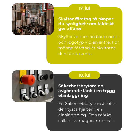
17. jul
Skyltar företag så skapar
du synlighet som faktiskt
ger affärer
Skyltar är mer än bara namn
och logotyp vid en entré. För
många företag är skyltarna
den första verk...
10. jul
Säkerhetsbrytare en
avgörande länk i en trygg
elanläggning
En Säkerhetsbrytare är ofta
den tysta hjälten i en
elanläggning. Den märks
sällan i vardagen, men nä...