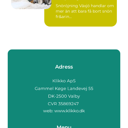
Snöröjning Växjö handlar om
mer än att bara få bort snön
fr&arin...
Adress
web:
www.klikko.dk
Menu