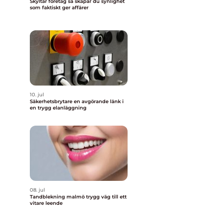
Skyltar företag så skapar du synlighet
som faktiskt ger affärer
10. jul
Säkerhetsbrytare en avgörande länk i
en trygg elanläggning
08. jul
Tandblekning malmö trygg väg till ett
vitare leende