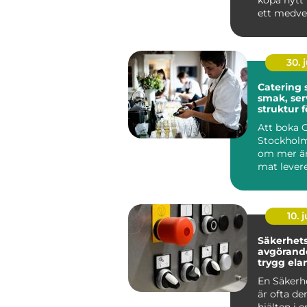
köpa nytt 
ett medvet
många i St
30. j
Catering
smak, ser
struktur f
minnesvä
Att boka 
Stockholm
om mer än
mat levere
många är
röda...
10. j
Säkerhetsb
avgörande
trygg ela
En Säkerh
är ofta de