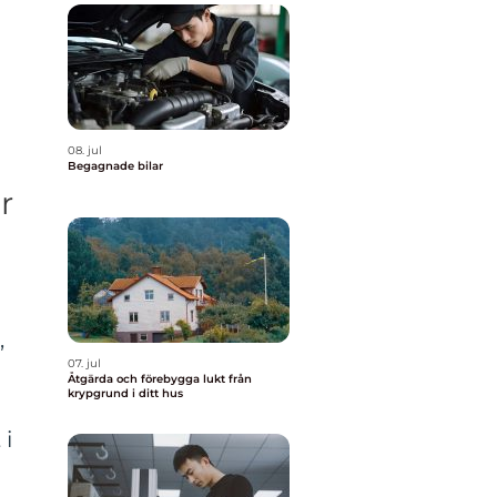
08. jul
Begagnade bilar
er
,
07. jul
Åtgärda och förebygga lukt från
krypgrund i ditt hus
 i