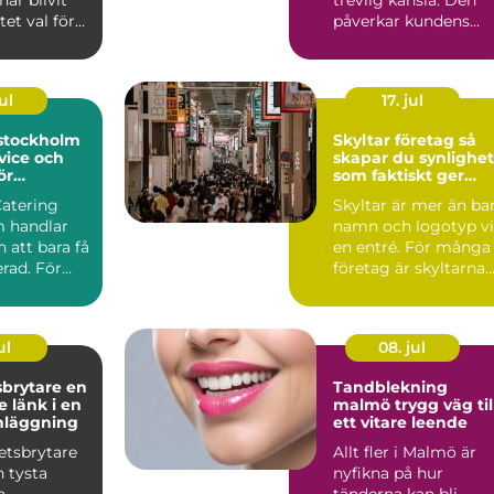
har blivit
trevlig känsla. Den
et val för
påverkar kundens
ockho...
första intryck, hur
län...
ul
17. jul
 stockholm
Skyltar företag så
vice och
skapar du synlighet
ör
som faktiskt ger
rda event
affärer
Catering
Skyltar är mer än ba
 handlar
namn och logotyp v
 att bara få
en entré. För många
rad. För
företag är skyltarna
 maten den
den första verk...
ul
08. jul
rytare en
Tandblekning
 länk i en
malmö trygg väg till
nläggning
ett vitare leende
etsbrytare
Allt fler i Malmö är
n tysta
nyfikna på hur