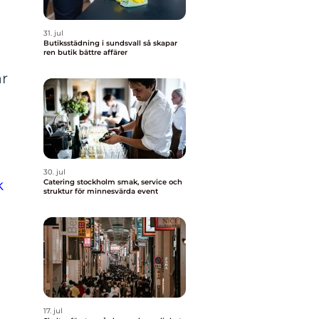
31. jul
Butiksstädning i sundsvall så skapar
ren butik bättre affärer
ar
30. jul
k
Catering stockholm smak, service och
struktur för minnesvärda event
17. jul