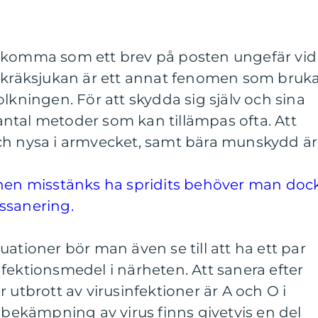
r komma som ett brev på posten ungefär vid
erkräksjukan är ett annat fenomen som bruk
lkningen. För att skydda sig själv och sina
ntal metoder som kan tillämpas ofta. Att
ch nysa i armvecket, samt bära munskydd är
mnen misstänks ha spridits behöver man doc
ssanering.
ationer bör man även se till att ha ett par
fektionsmedel i närheten. Att sanera efter
 utbrott av virusinfektioner är A och O i
v bekämpning av virus finns givetvis en del