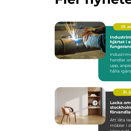
01. 
Industri
hjärtat i 
fungeran
anläggni
Industrim
handlar o
upp, anpa
hålla igå
som får en
att ...
31. j
Lacka om 
stockholm 
förvandlas
till hållba
Att låta l
möbler i st