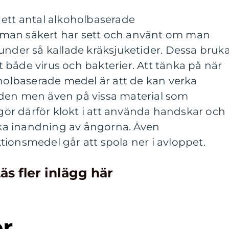
 ett antal alkoholbaserade
man säkert har sett och använt om man
under så kallade kräksjuketider. Dessa bruk
både virus och bakterier. Att tänka på när
lbaserade medel är att de kan verka
den men även på vissa material som
r därför klokt i att använda handskar och
a inandning av ångorna. Även
ionsmedel går att spola ner i avloppet.
äs fler inlägg här
er