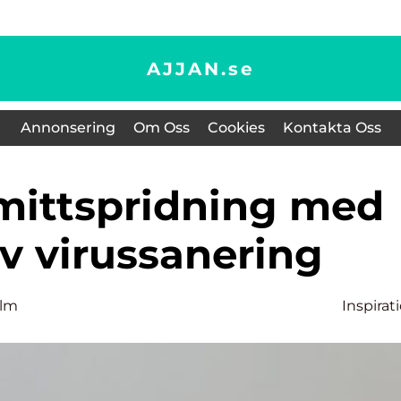
AJJAN.
se
Annonsering
Om Oss
Cookies
Kontakta Oss
iv virussanering
olm
Inspirat