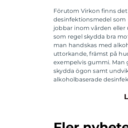
Förutom Virkon finns det
desinfektionsmedel som 
jobbar inom vården eller 
som regel skydda bra mot 
man handskas med alkoho
uttorkande, främst på hu
exempelvis gummi. Man gö
skydda ögon samt undvik
alkoholbaserade desinfekt
L
Fler nyhet