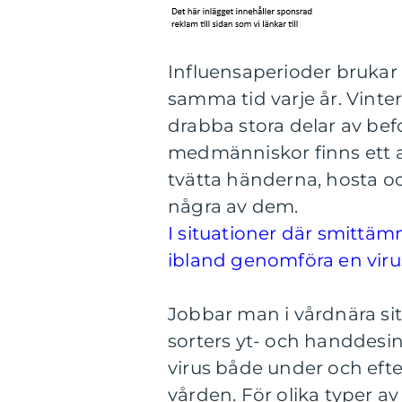
Influensaperioder bruka
samma tid varje år. Vint
drabba stora delar av befo
medmänniskor finns ett a
tvätta händerna, hosta o
några av dem.
I situationer där smittä
ibland genomföra en viru
Jobbar man i vårdnära situ
sorters yt- och handdesin
virus både under och efter
vården. För olika typer a