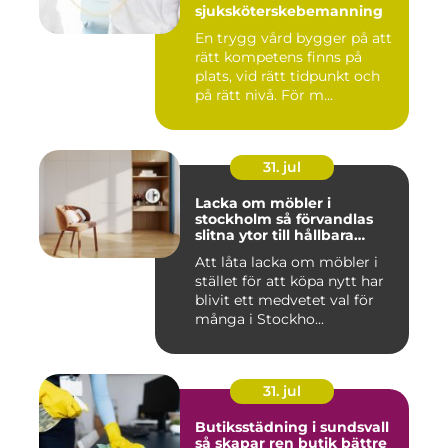
sjuksköterskebemanning
En trygg vård bygger på att
rätt kompetens finns på
plats, vid rätt tidpunkt och
på rätt nivå. För m...
31. jul
Lacka om möbler i
stockholm så förvandlas
slitna ytor till hållbara
favoriter
Att låta lacka om möbler i
stället för att köpa nytt har
blivit ett medvetet val för
många i Stockho...
31. jul
Butiksstädning i sundsvall
så skapar ren butik bättre