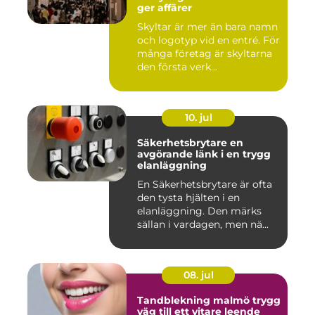
ger affärer
Skyltar är mer än bara namn
och logotyp vid en entré. För
många företag är skyltarna
den första verk...
10. jul
Säkerhetsbrytare en
avgörande länk i en trygg
elanläggning
En Säkerhetsbrytare är ofta
den tysta hjälten i en
elanläggning. Den märks
sällan i vardagen, men nä...
08. jul
Tandblekning malmö trygg
väg till ett vitare leende