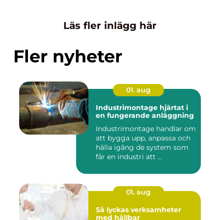
Läs fler inlägg här
Fler nyheter
01. aug
Industrimontage hjärtat i
en fungerande anläggning
Industrimontage handlar om
att bygga upp, anpassa och
hålla igång de system som
får en industri att ...
01. aug
Så lyckas verksamheter
med hållbar