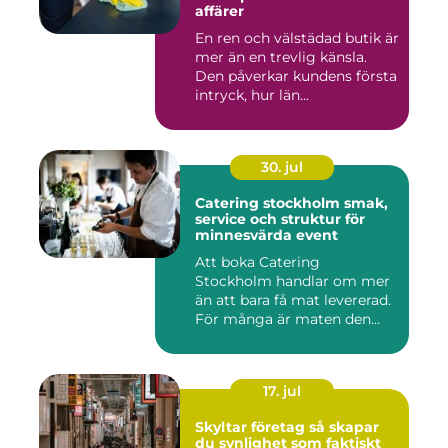
affärer
En ren och välstädad butik är
mer än en trevlig känsla.
Den påverkar kundens första
intryck, hur län...
30. jul
Catering stockholm smak,
service och struktur för
minnesvärda event
Att boka Catering
Stockholm handlar om mer
än att bara få mat levererad.
För många är maten den
röda...
17. jul
Skyltar företag så skapar
du synlighet som faktiskt