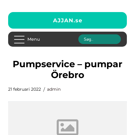
AJJAN.
se
Menu
pumpservice – pumpar
Örebro
21 februari 2022
admin