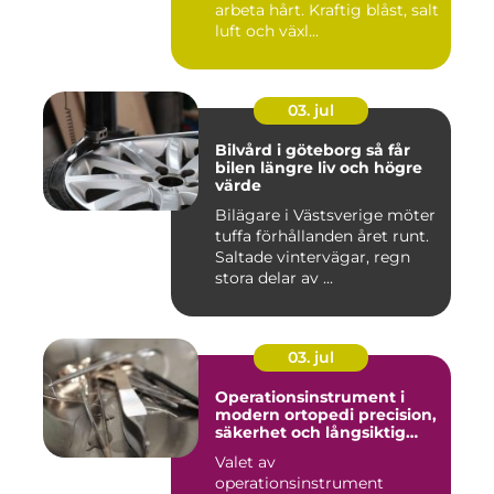
arbeta hårt. Kraftig blåst, salt
luft och växl...
03. jul
Bilvård i göteborg så får
bilen längre liv och högre
värde
Bilägare i Västsverige möter
tuffa förhållanden året runt.
Saltade vintervägar, regn
stora delar av ...
03. jul
Operationsinstrument i
modern ortopedi precision,
säkerhet och långsiktig
kvalitet
Valet av
operationsinstrument