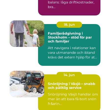
balans: låga driftkostnader,
bra...
18. jun
Familjerådgivning i
Stockholm – stöd för par
och familjer
Att navigera i relationer kan
vara utmanande och ibland
krävs det extern hjälp för at...
14. jun
Snöröjning i Växjö – snabb
och pålitlig service
Snöröjning Växjö handlar om
mer än att bara få bort snön
fr&arin...