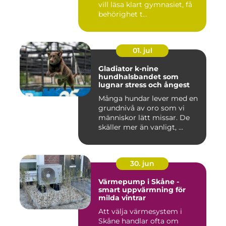
vill läsa klart gymnasiet, få
behörighet t...
01. jul
Gladiator k-nine
hundhalsbandet som
lugnar stress och ångest
Många hundar lever med en
grundnivå av oro som vi
människor lätt missar. De
skäller mer än vanligt, ...
30. jun
Värmepump i Skåne -
smart uppvärmning för
milda vintrar
Att välja värmesystem i
Skåne handlar ofta om