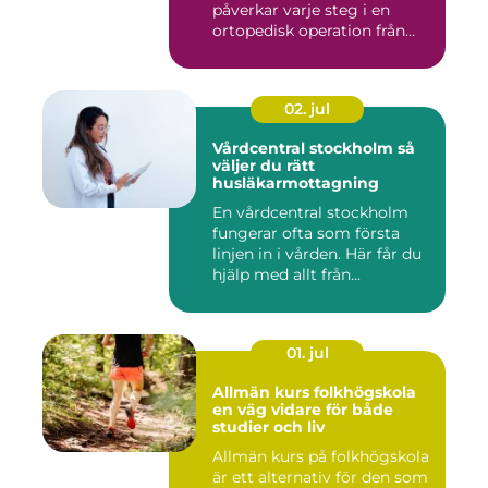
påverkar varje steg i en
ortopedisk operation från
första hudsnitt ti...
02. jul
Vårdcentral stockholm så
väljer du rätt
husläkarmottagning
En vårdcentral stockholm
fungerar ofta som första
linjen in i vården. Här får du
hjälp med allt från...
01. jul
Allmän kurs folkhögskola
en väg vidare för både
studier och liv
Allmän kurs på folkhögskola
är ett alternativ för den som