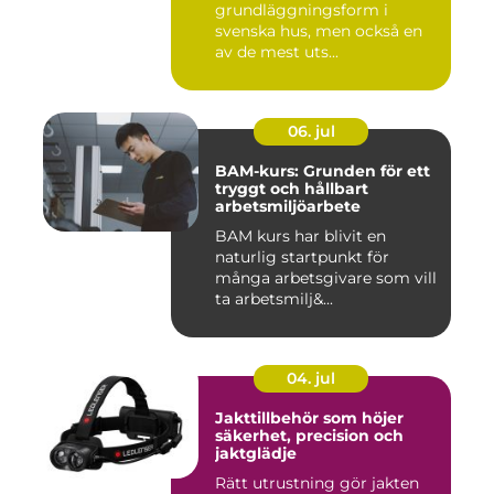
grundläggningsform i
svenska hus, men också en
av de mest uts...
06. jul
BAM-kurs: Grunden för ett
tryggt och hållbart
arbetsmiljöarbete
BAM kurs har blivit en
naturlig startpunkt för
många arbetsgivare som vill
ta arbetsmilj&...
04. jul
Jakttillbehör som höjer
säkerhet, precision och
jaktglädje
Rätt utrustning gör jakten