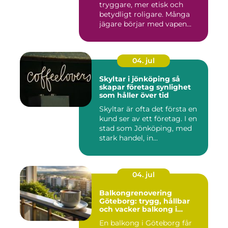
tryggare, mer etisk och
betydligt roligare. Många
jägare börjar med vapen...
04. jul
Skyltar i jönköping så
skapar företag synlighet
som håller över tid
Skyltar är ofta det första en
kund ser av ett företag. I en
stad som Jönköping, med
stark handel, in...
04. jul
Balkongrenovering
Göteborg: trygg, hållbar
och vacker balkong i
kustklimat
En balkong i Göteborg får