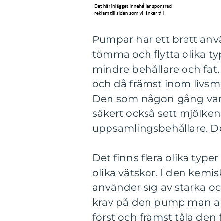
Pumpar har ett brett anv
tömma och flytta olika typ
mindre behållare och fat
och då främst inom livsm
Den som någon gång vari
säkert också sett mjölken 
uppsamlingsbehållare. D
Det finns flera olika typ
olika vätskor. I den kemis
använder sig av starka oc
krav på den pump man anv
först och främst tåla den