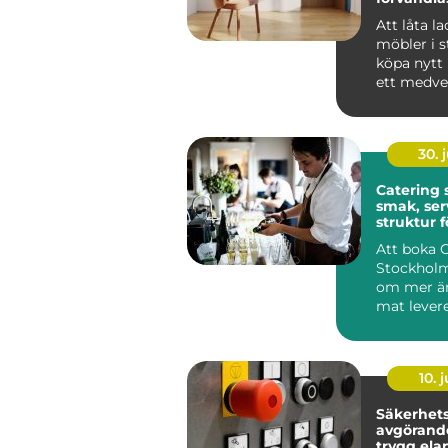
till hållba
Att låta l
möbler i st
köpa nytt 
ett medvet
många i St
30. j
Catering
smak, ser
struktur f
minnesvä
Att boka 
Stockholm
om mer än
mat levere
många är
röda...
10. j
Säkerhetsb
avgörande
trygg ela