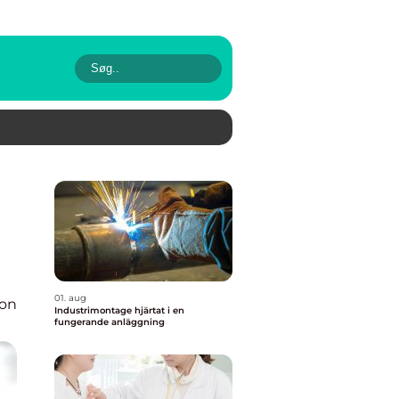
01. aug
ion
Industrimontage hjärtat i en
fungerande anläggning