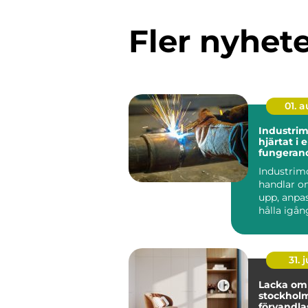
Fler nyhet
01. 
Industri
hjärtat i 
fungeran
anläggni
Industrim
handlar o
upp, anpa
hålla igå
som får en
att ...
31. j
Lacka om 
stockholm 
förvandlas