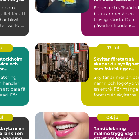
ra favoriter
affärer
acka om
En ren och välstädad
ället för att
butik är mer än en
har blivit
trevlig känsla. Den
et val för
påverkar kundens
ockho...
första intryck, hur
län...
ul
17. jul
 stockholm
Skyltar företag så
vice och
skapar du synlighet
ör
som faktiskt ger
rda event
affärer
Catering
Skyltar är mer än ba
 handlar
namn och logotyp v
 att bara få
en entré. För många
rad. För
företag är skyltarna
 maten den
den första verk...
ul
08. jul
rytare en
Tandblekning
 länk i en
malmö trygg väg till
nläggning
ett vitare leende