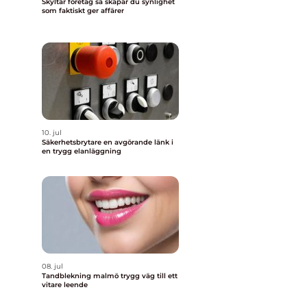
Skyltar företag så skapar du synlighet
som faktiskt ger affärer
10. jul
Säkerhetsbrytare en avgörande länk i
en trygg elanläggning
08. jul
Tandblekning malmö trygg väg till ett
vitare leende