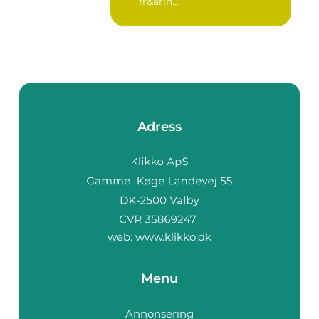
fr&arin...
Adress
web:
www.klikko.dk
Menu
Annonsering