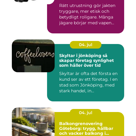
Rätt utrustning gör jakten
tryggare, mer etisk och
betydligt roligare. Många
jägare börjar med vapen...
04. jul
Skyltar i jönköping så
skapar företag synlighet
som håller över tid
Skyltar är ofta det första en
kund ser av ett företag. I en
stad som Jönköping, med
stark handel, in...
04. jul
Balkongrenovering
Göteborg: trygg, hållbar
och vacker balkong i