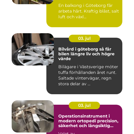
kustklimat
En balkong i Göteborg får
arbeta hårt. Kraftig blåst, salt
luft och växl...
03. jul
Bilvård i göteborg så får
bilen längre liv och högre
värde
Bilägare i Västsverige möter
tuffa förhållanden året runt.
Saltade vintervägar, regn
stora delar av ...
03. jul
Operationsinstrument i
modern ortopedi precision,
säkerhet och långsiktig
kvalitet
Valet av