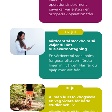
operationsinstrument
påverkar varje steg i en
ortopedisk operation från
första hudsnitt ti...
02. jul
Vårdcentral stockholm så
väljer du rätt
husläkarmottagning
En vårdcentral stockholm
fungerar ofta som första
linjen in i vården. Här får du
hjälp med allt från...
01. jul
Allmän kurs folkhögskola
en väg vidare för både
studier och liv
Allmän kurs på folkhögskola