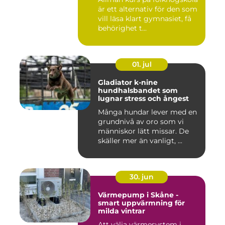
är ett alternativ för den som
vill läsa klart gymnasiet, få
behörighet t...
01. jul
Gladiator k-nine
hundhalsbandet som
lugnar stress och ångest
Många hundar lever med en
grundnivå av oro som vi
människor lätt missar. De
skäller mer än vanligt, ...
30. jun
Värmepump i Skåne -
smart uppvärmning för
milda vintrar
Att välja värmesystem i