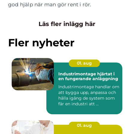
god hjälp när man gör rent i rör.
Läs fler inlägg här
Fler nyheter
01. aug
Industrimontage hjärtat i
en fungerande anläggning
Industrimontage handlar om
att bygga upp, anpassa och
hålla igång de system som
får en industri att ...
01. aug