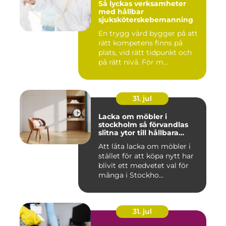
Så lyckas verksamheter
med hållbar
sjuksköterskebemanning
En trygg vård bygger på att
rätt kompetens finns på
plats, vid rätt tidpunkt och
på rätt nivå. För m...
31. jul
Lacka om möbler i
stockholm så förvandlas
slitna ytor till hållbara
favoriter
Att låta lacka om möbler i
stället för att köpa nytt har
blivit ett medvetet val för
många i Stockho...
31. jul