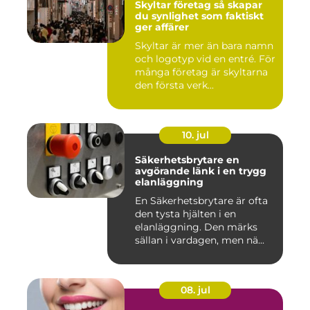
Skyltar företag så skapar
du synlighet som faktiskt
ger affärer
Skyltar är mer än bara namn
och logotyp vid en entré. För
många företag är skyltarna
den första verk...
10. jul
Säkerhetsbrytare en
avgörande länk i en trygg
elanläggning
En Säkerhetsbrytare är ofta
den tysta hjälten i en
elanläggning. Den märks
sällan i vardagen, men nä...
08. jul