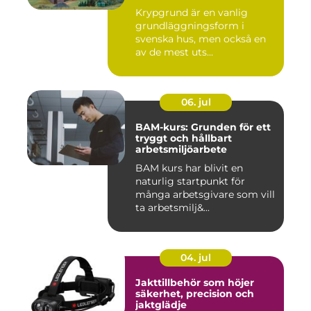
Krypgrund är en vanlig
grundläggningsform i
svenska hus, men också en
av de mest uts...
06. jul
BAM-kurs: Grunden för ett
tryggt och hållbart
arbetsmiljöarbete
BAM kurs har blivit en
naturlig startpunkt för
många arbetsgivare som vill
ta arbetsmilj&...
04. jul
Jakttillbehör som höjer
säkerhet, precision och
jaktglädje