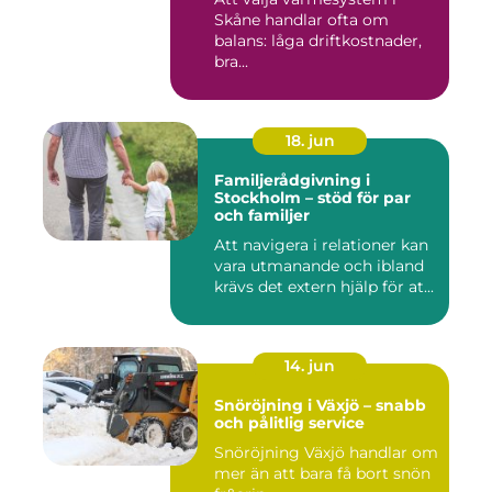
Skåne handlar ofta om
balans: låga driftkostnader,
bra...
18. jun
Familjerådgivning i
Stockholm – stöd för par
och familjer
Att navigera i relationer kan
vara utmanande och ibland
krävs det extern hjälp för at...
14. jun
Snöröjning i Växjö – snabb
och pålitlig service
Snöröjning Växjö handlar om
mer än att bara få bort snön