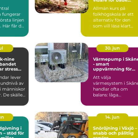
mottagning
studier och liv
ntral
Allmän kurs på
 fungerar
folkhögskola är ett
örsta linjen
alternativ för den
. Här får du
som vill läsa klart
llt från...
gymnasiet, få
behörighet t...
ul
30. jun
 k-nine
Värmepump i Skån
bandet
- smart
r stress
uppvärmning för
st
milda vintrar
dar lever
Att välja
undnivå av
värmesystem i Skån
i människor
handlar ofta om
r. De skäller
balans: låga
igt, ...
driftkostnader, bra...
jun
14. jun
dgivning i
Snöröjning i Växjö –
 – stöd för
snabb och pålitlig
amiljer
service