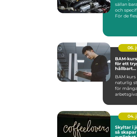
sällan bar
och specif
För de fles
06. j
BAM-kurs
för ett tr
hållbart
arbetsmil
BAM kurs h
naturlig s
för mång
arbetsgiva
ta arbetsmi
04. j
Skyltar i
så skapar
synlighet