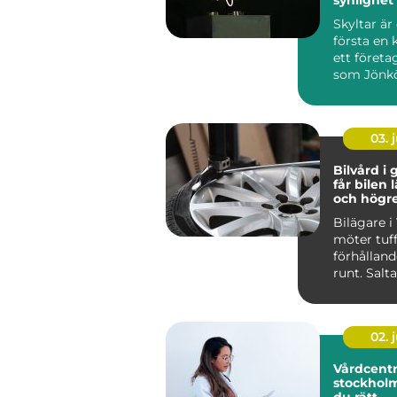
över tid
Skyltar är
första en 
ett företag
som Jönk
stark hande
03. j
Bilvård i g
får bilen 
och högr
Bilägare i
möter tuf
förhålland
runt. Salt
vinterväga
stora delar 
02. j
Vårdcentr
stockholm så väl
du rätt