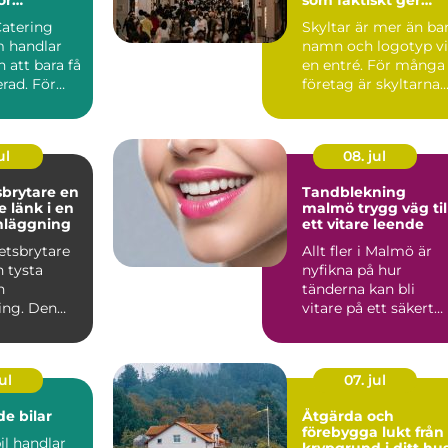
rda event
affärer
Catering
Skyltar är mer än ba
 handlar
namn och logotyp v
 att bara få
en entré. För många
rad. För
företag är skyltarna
 maten den
den första verk...
ul
08. jul
rytare en
Tandblekning
 länk i en
malmö trygg väg till
nläggning
ett vitare leende
etsbrytare
Allt fler i Malmö är
n tysta
nyfikna på hur
n
tänderna kan bli
ing. Den
vitare på ett säkert
an i
sätt. Kaffe, te, vin oc
men nä...
r...
ul
07. jul
e bilar
Åtgärda och
förebygga lukt från
il handlar
krypgrund i ditt hu