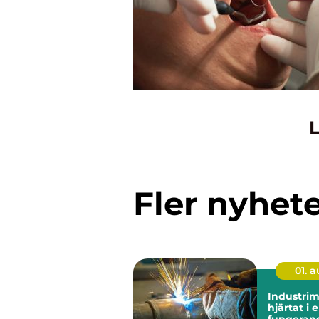
L
Fler nyhet
01. 
Industri
hjärtat i 
fungeran