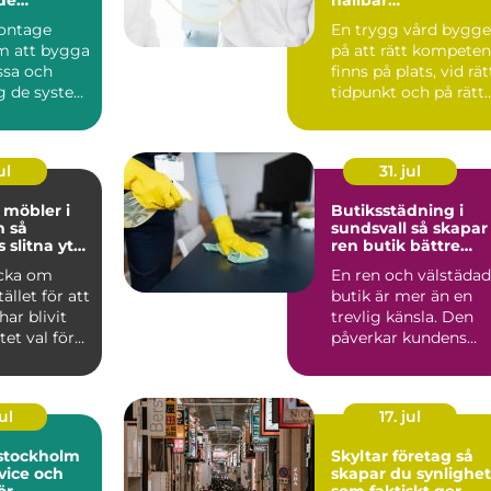
ng
sjuksköterskebema
ontage
En trygg vård bygge
ning
m att bygga
på att rätt kompeten
ssa och
finns på plats, vid rät
ng de system
tidpunkt och på rätt
 industri
nivå. För m...
ul
31. jul
möbler i
Butiksstädning i
så
sundsvall så skapar
 slitna ytor
ren butik bättre
ra favoriter
affärer
acka om
En ren och välstädad
ället för att
butik är mer än en
har blivit
trevlig känsla. Den
et val för
påverkar kundens
ockho...
första intryck, hur
län...
ul
17. jul
 stockholm
Skyltar företag så
vice och
skapar du synlighet
ör
som faktiskt ger