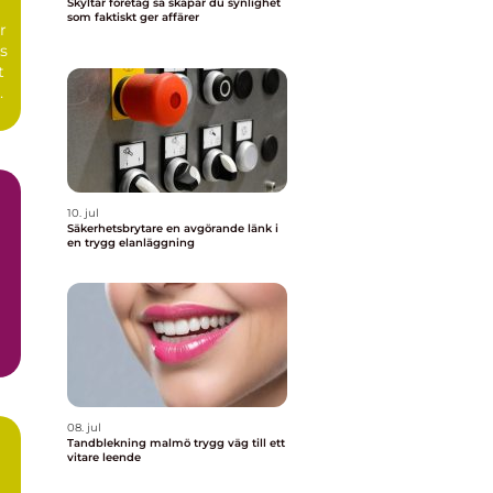
Skyltar företag så skapar du synlighet
n
som faktiskt ger affärer
r
s
t
10. jul
Säkerhetsbrytare en avgörande länk i
en trygg elanläggning
08. jul
Tandblekning malmö trygg väg till ett
vitare leende