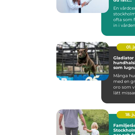
husläkar
En vårdce
stockholm
ofta som f
in i vården
hjälp med a
01. j
Gladiator
hundhals
som lugna
och ånge
Många hun
med en gr
oro som v
lätt missa
mer än vanl
18. 
Familjerå
Stockholm
par och f