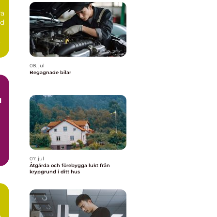
ra
id
08. jul
Begagnade bilar
h
07. jul
Åtgärda och förebygga lukt från
krypgrund i ditt hus
s