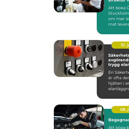
minnesvä
Att boka 
Stockholm
om mer än
mat levere
många är
röda...
10. j
Säkerhetsb
avgörande
trygg ela
En Säkerh
är ofta de
hjälten i e
elanläggn
märks säll
vardagen, 
08. j
Begagnad
Att köpa b