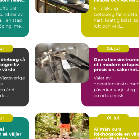
balkong i kustklima
 ofta det
En balkong i
kund ser av
Göteborg får arbeta
. I en stad
hårt. Kraftig blåst, sa
öping, med
luft och växl...
l, in...
ul
03. jul
öteborg så
Operationsinstrum
längre liv
nt i modern ortope
e värde
precision, säkerhet
och långsiktig
 Västsverige
Valet av
kvalitet
fa
operationsinstrumen
en året
påverkar varje steg i
ade
en ortopedisk
r, regn
operation från första
av ...
hudsnitt ti...
ul
01. jul
al
Allmän kurs
jer
folkhögskola en väg
vidare för både