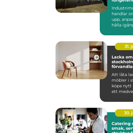
anläggni
Industrim
handlar o
upp, anpa
hålla igå
som får en
att ...
31. j
Lacka om 
stockholm 
förvandlas
till hållba
Att låta l
möbler i st
köpa nytt 
ett medvet
många i St
30. j
Catering
smak, ser
struktur f