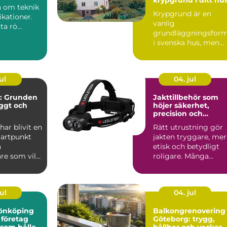
a om teknik
Krypgrund är en
ikationer.
vanlig
ta rö...
grundläggningsfor
i svenska hus, men
också en av de mest
uts...
ul
04. jul
: Grunden
Jakttillbehör som
yggt och
höjer säkerhet,
precision och
jöarbete
jaktglädje
ar blivit en
Rätt utrustning gör
tartpunkt
jakten tryggare, mer
a
etisk och betydligt
re som vill
roligare. Många
lj&...
jägare börjar med
vapen...
ul
04. jul
 jönköping
Balkongrenovering
 företag
Göteborg: trygg,
 som håller
hållbar och vacker