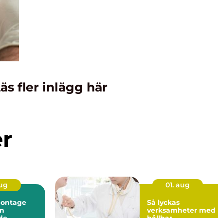
äs fler inlägg här
er
aug
01. aug
montage
Så lyckas
en
verksamheter med
de
hållbar