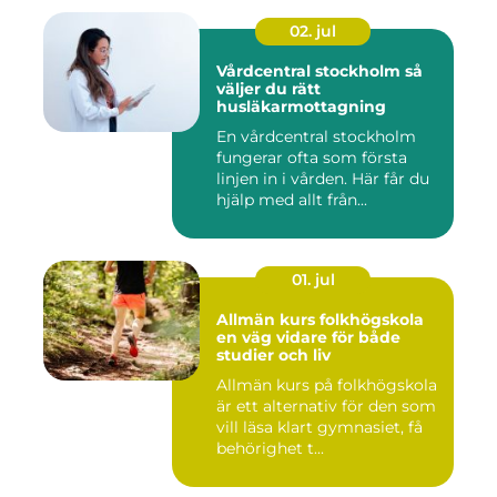
02. jul
Vårdcentral stockholm så
väljer du rätt
husläkarmottagning
En vårdcentral stockholm
fungerar ofta som första
linjen in i vården. Här får du
hjälp med allt från...
01. jul
Allmän kurs folkhögskola
en väg vidare för både
studier och liv
Allmän kurs på folkhögskola
är ett alternativ för den som
vill läsa klart gymnasiet, få
behörighet t...