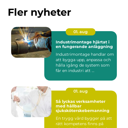
Fler nyheter
01. aug
Industrimontage hjärtat i
en fungerande anläggning
Industrimontage handlar om
att bygga upp, anpassa och
hålla igång de system som
får en industri att ...
01. aug
Så lyckas verksamheter
med hållbar
sjuksköterskebemanning
En trygg vård bygger på att
rätt kompetens finns på