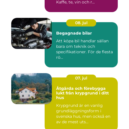
Kaffe, te, vin och r...
08. jul
Begagnade bilar
Att köpa bil handlar sällan
bara om teknik och
specifikationer. För de flesta
rö...
07. jul
Åtgärda och förebygga
lukt från krypgrund i ditt
hus
Krypgrund är en vanlig
grundläggningsform i
svenska hus, men också en
av de mest uts...