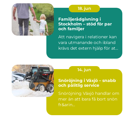
18. jun
Familjerådgivning i
Stockholm – stöd för par
och familjer
Att navigera i relationer kan
vara utmanande och ibland
krävs det extern hjälp för at...
14. jun
Snöröjning i Växjö – snabb
och pålitlig service
Snöröjning Växjö handlar om
mer än att bara få bort snön
fr&arin...