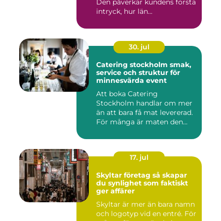
Den påverkar kundens första
intryck, hur län...
30. jul
Catering stockholm smak,
service och struktur för
minnesvärda event
Att boka Catering
Stockholm handlar om mer
än att bara få mat levererad.
För många är maten den
röda...
17. jul
Skyltar företag så skapar
du synlighet som faktiskt
ger affärer
Skyltar är mer än bara namn
och logotyp vid en entré. För