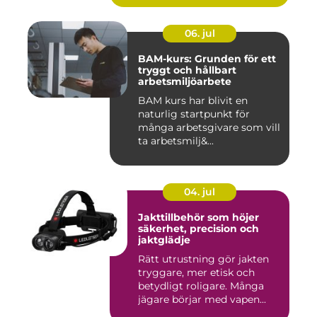
06. jul
BAM-kurs: Grunden för ett
tryggt och hållbart
arbetsmiljöarbete
BAM kurs har blivit en
naturlig startpunkt för
många arbetsgivare som vill
ta arbetsmilj&...
04. jul
Jakttillbehör som höjer
säkerhet, precision och
jaktglädje
Rätt utrustning gör jakten
tryggare, mer etisk och
betydligt roligare. Många
jägare börjar med vapen...