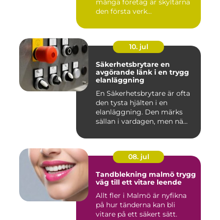
många företag är skyltarna
den första verk...
10. jul
Säkerhetsbrytare en
avgörande länk i en trygg
elanläggning
En Säkerhetsbrytare är ofta
den tysta hjälten i en
elanläggning. Den märks
sällan i vardagen, men nä...
08. jul
Tandblekning malmö trygg
väg till ett vitare leende
Allt fler i Malmö är nyfikna
på hur tänderna kan bli
vitare på ett säkert sätt.