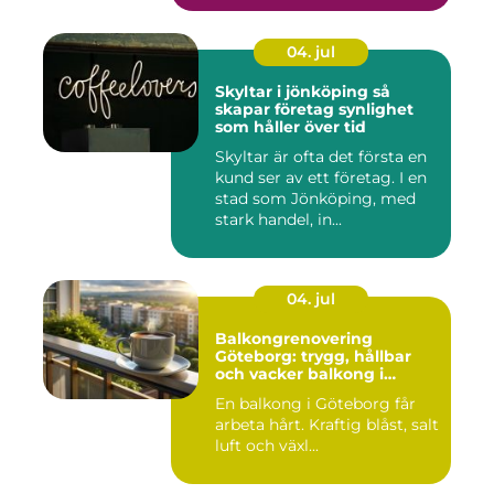
04. jul
Skyltar i jönköping så
skapar företag synlighet
som håller över tid
Skyltar är ofta det första en
kund ser av ett företag. I en
stad som Jönköping, med
stark handel, in...
04. jul
Balkongrenovering
Göteborg: trygg, hållbar
och vacker balkong i
kustklimat
En balkong i Göteborg får
arbeta hårt. Kraftig blåst, salt
luft och växl...