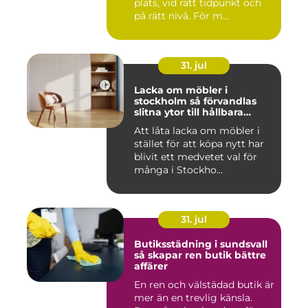
plats, vid rätt tidpunkt och
på rätt nivå. För m...
31. jul
Lacka om möbler i
stockholm så förvandlas
slitna ytor till hållbara
favoriter
Att låta lacka om möbler i
stället för att köpa nytt har
blivit ett medvetet val för
många i Stockho...
31. jul
Butiksstädning i sundsvall
så skapar ren butik bättre
affärer
En ren och välstädad butik är
mer än en trevlig känsla.