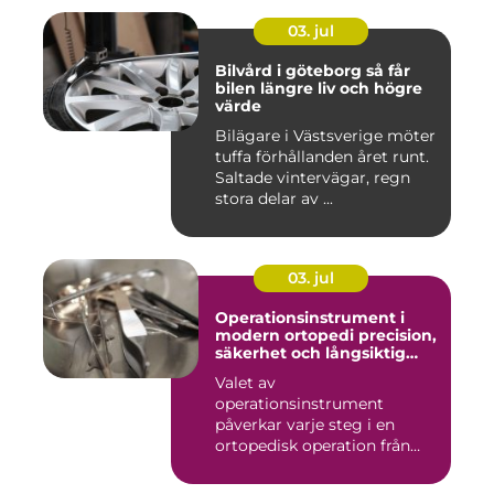
03. jul
Bilvård i göteborg så får
bilen längre liv och högre
värde
Bilägare i Västsverige möter
tuffa förhållanden året runt.
Saltade vintervägar, regn
stora delar av ...
03. jul
Operationsinstrument i
modern ortopedi precision,
säkerhet och långsiktig
kvalitet
Valet av
operationsinstrument
påverkar varje steg i en
ortopedisk operation från
första hudsnitt ti...