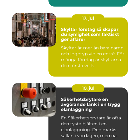
röda...
17. jul
Skyltar företag så skapar
du synlighet som faktiskt
ger affärer
Skyltar är mer än bara namn
och logotyp vid en entré. För
många företag är skyltarna
den första verk...
10. jul
Säkerhetsbrytare en
avgörande länk i en trygg
elanläggning
En Säkerhetsbrytare är ofta
den tysta hjälten i en
elanläggning. Den märks
sällan i vardagen, men nä...