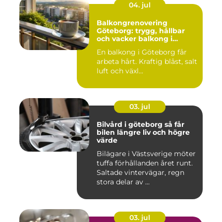
04. jul
Balkongrenovering
Göteborg: trygg, hållbar
och vacker balkong i
kustklimat
En balkong i Göteborg får
arbeta hårt. Kraftig blåst, salt
luft och växl...
03. jul
Bilvård i göteborg så får
bilen längre liv och högre
värde
Bilägare i Västsverige möter
tuffa förhållanden året runt.
Saltade vintervägar, regn
stora delar av ...
03. jul