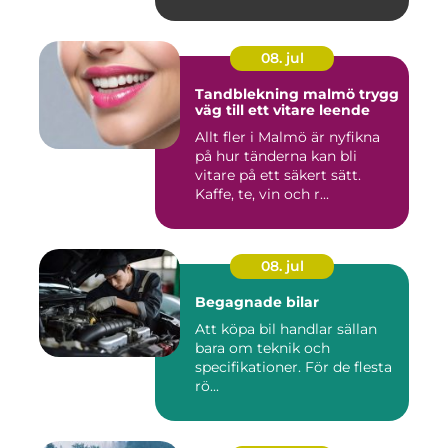
08. jul
Tandblekning malmö trygg
väg till ett vitare leende
Allt fler i Malmö är nyfikna
på hur tänderna kan bli
vitare på ett säkert sätt.
Kaffe, te, vin och r...
08. jul
Begagnade bilar
Att köpa bil handlar sällan
bara om teknik och
specifikationer. För de flesta
rö...