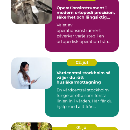
Operationsinstrument i
modern ortopedi precision,
säkerhet och långsiktig
kvalitet
Valet av
operationsinstrument
påverkar varje steg i en
ortopedisk operation från
första hudsnitt ti...
02. jul
Vårdcentral stockholm så
väljer du rätt
husläkarmottagning
En vårdcentral stockholm
fungerar ofta som första
linjen in i vården. Här får du
hjälp med allt från...
01. jul