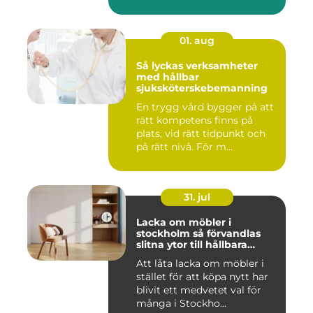
01. aug
Så lyckas verksamheter
med hållbar
sjuksköterskebemanning
En trygg vård bygger på att
rätt kompetens finns på
plats, vid rätt tidpunkt och
på rätt nivå. För m...
31. jul
Lacka om möbler i
stockholm så förvandlas
slitna ytor till hållbara
favoriter
Att låta lacka om möbler i
stället för att köpa nytt har
blivit ett medvetet val för
många i Stockho...