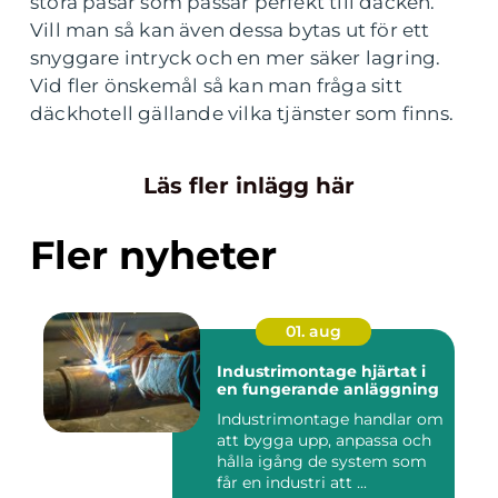
stora påsar som passar perfekt till däcken.
Vill man så kan även dessa bytas ut för ett
snyggare intryck och en mer säker lagring.
Vid fler önskemål så kan man fråga sitt
däckhotell gällande vilka tjänster som finns.
Läs fler inlägg här
Fler nyheter
01. aug
Industrimontage hjärtat i
en fungerande anläggning
Industrimontage handlar om
att bygga upp, anpassa och
hålla igång de system som
får en industri att ...