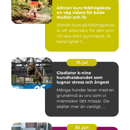
Allmän kurs folkhögskola
en väg vidare för både
studier och liv
Allmän kurs på folkhögskola
är ett alternativ för den som
vill läsa klart gymnasiet, få
behörighet t...
01. jul
Gladiator k-nine
hundhalsbandet som
lugnar stress och ångest
Många hundar lever med en
grundnivå av oro som vi
människor lätt missar. De
skäller mer än vanligt, ...
30. jun