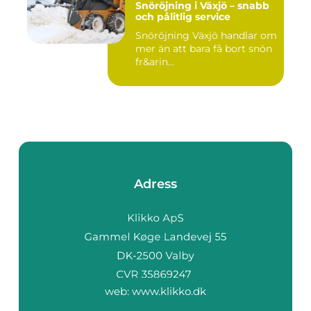
Snöröjning i Växjö – snabb
och pålitlig service
Snöröjning Växjö handlar om
mer än att bara få bort snön
fr&arin...
Adress
web:
www.klikko.dk