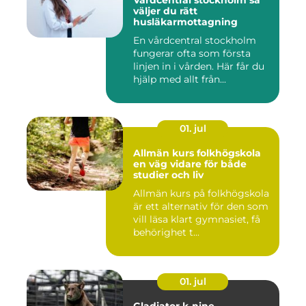
Vårdcentral stockholm så
väljer du rätt
husläkarmottagning
En vårdcentral stockholm
fungerar ofta som första
linjen in i vården. Här får du
hjälp med allt från...
01. jul
Allmän kurs folkhögskola
en väg vidare för både
studier och liv
Allmän kurs på folkhögskola
är ett alternativ för den som
vill läsa klart gymnasiet, få
behörighet t...
01. jul