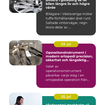
Bilvård i göteborg så får
bilen längre liv och högre
värde
Bilägare i Västsverige möter
tuffa förhållanden året runt.
Saltade vintervägar, regn
stora delar av ...
03. jul
Operationsinstrument i
modern ortopedi precision,
säkerhet och långsiktig
kvalitet
Valet av
operationsinstrument
påverkar varje steg i en
ortopedisk operation från
första hudsnitt ti...
02. jul