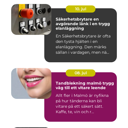
10. jul
Säkerhetsbrytare en
avgörande länk i en trygg
elanläggning
En Säkerhetsbrytare är ofta
den tysta hjälten i en
elanläggning. Den märks
sällan i vardagen, men nä...
08. jul
Tandblekning malmö trygg
väg till ett vitare leende
Allt fler i Malmö är nyfikna
på hur tänderna kan bli
vitare på ett säkert sätt.
Kaffe, te, vin och r...