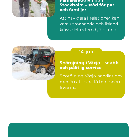
Familjerådgivning i
Stockholm – stöd för par
och familjer
Att navigera i relationer kan
vara utmanande och ibland
krävs det extern hjälp för at...
14. jun
Snöröjning i Växjö – snabb
och pålitlig service
Snöröjning Växjö handlar om
mer än att bara få bort snön
fr&arin...