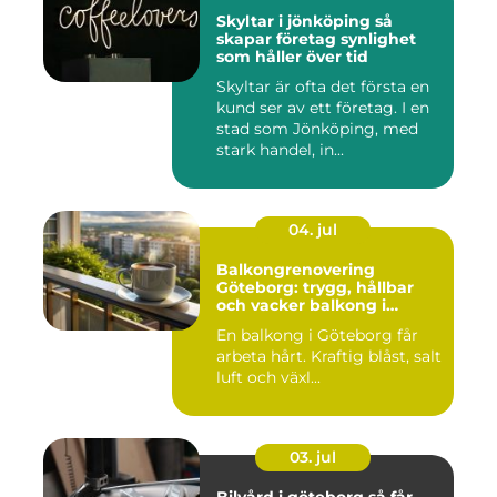
Skyltar i jönköping så
skapar företag synlighet
som håller över tid
Skyltar är ofta det första en
kund ser av ett företag. I en
stad som Jönköping, med
stark handel, in...
04. jul
Balkongrenovering
Göteborg: trygg, hållbar
och vacker balkong i
kustklimat
En balkong i Göteborg får
arbeta hårt. Kraftig blåst, salt
luft och växl...
03. jul