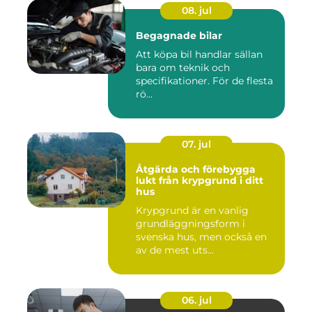
08. jul
Begagnade bilar
Att köpa bil handlar sällan
bara om teknik och
specifikationer. För de flesta
rö...
07. jul
Åtgärda och förebygga
lukt från krypgrund i ditt
hus
Krypgrund är en vanlig
grundläggningsform i
svenska hus, men också en
av de mest uts...
06. jul