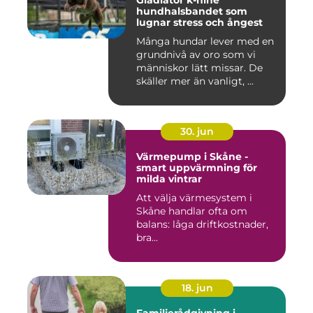
Gladiator k-nine
hundhalsbandet som
lugnar stress och ångest
Många hundar lever med en
grundnivå av oro som vi
människor lätt missar. De
skäller mer än vanligt, ...
30. jun
Värmepump i Skåne -
smart uppvärmning för
milda vintrar
Att välja värmesystem i
Skåne handlar ofta om
balans: låga driftkostnader,
bra...
18. jun