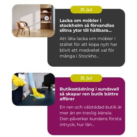
31. jul
Lacka om möbler i
stockholm så förvandlas
slitna ytor till hållbara
favoriter
Att låta lacka om möbler i
stället för att köpa nytt har
blivit ett medvetet val för
många i Stockho...
31. jul
Butiksstädning i sundsvall
så skapar ren butik bättre
affärer
En ren och välstädad butik är
mer än en trevlig känsla.
Den påverkar kundens första
intryck, hur län...