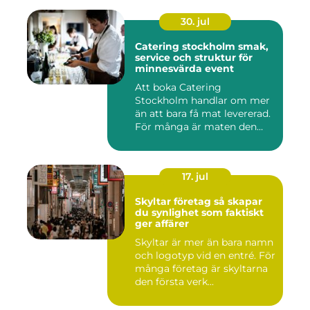
30. jul
Catering stockholm smak,
service och struktur för
minnesvärda event
Att boka Catering
Stockholm handlar om mer
än att bara få mat levererad.
För många är maten den
röda...
17. jul
Skyltar företag så skapar
du synlighet som faktiskt
ger affärer
Skyltar är mer än bara namn
och logotyp vid en entré. För
många företag är skyltarna
den första verk...