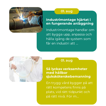
01. aug
Industrimontage hjärtat i
en fungerande anläggning
Industrimontage handlar om
att bygga upp, anpassa och
hålla igång de system som
får en industri att ...
01. aug
Så lyckas verksamheter
med hållbar
sjuksköterskebemanning
En trygg vård bygger på att
rätt kompetens finns på
plats, vid rätt tidpunkt och
på rätt nivå. För m...