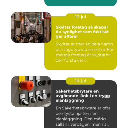
röda...
17. jul
Skyltar företag så skapar
du synlighet som faktiskt
ger affärer
Skyltar är mer än bara namn
och logotyp vid en entré. För
många företag är skyltarna
den första verk...
10. jul
Säkerhetsbrytare en
avgörande länk i en trygg
elanläggning
En Säkerhetsbrytare är ofta
den tysta hjälten i en
elanläggning. Den märks
sällan i vardagen, men nä...