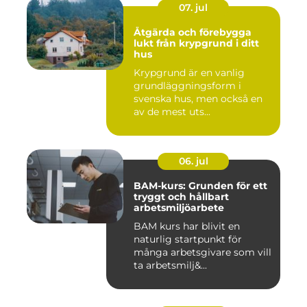
07. jul
Åtgärda och förebygga
lukt från krypgrund i ditt
hus
Krypgrund är en vanlig
grundläggningsform i
svenska hus, men också en
av de mest uts...
06. jul
BAM-kurs: Grunden för ett
tryggt och hållbart
arbetsmiljöarbete
BAM kurs har blivit en
naturlig startpunkt för
många arbetsgivare som vill
ta arbetsmilj&...