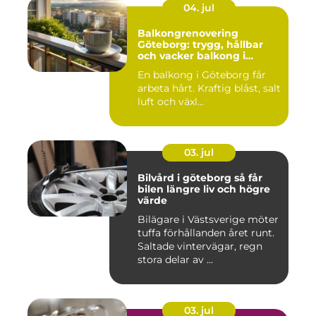
04. jul
Balkongrenovering
Göteborg: trygg, hållbar
och vacker balkong i
kustklimat
En balkong i Göteborg får
arbeta hårt. Kraftig blåst, salt
luft och växl...
03. jul
Bilvård i göteborg så får
bilen längre liv och högre
värde
Bilägare i Västsverige möter
tuffa förhållanden året runt.
Saltade vintervägar, regn
stora delar av ...
03. jul