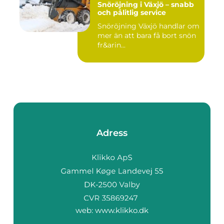
Snöröjning i Växjö – snabb
och pålitlig service
Snöröjning Växjö handlar om
mer än att bara få bort snön
fr&arin...
Adress
web:
www.klikko.dk