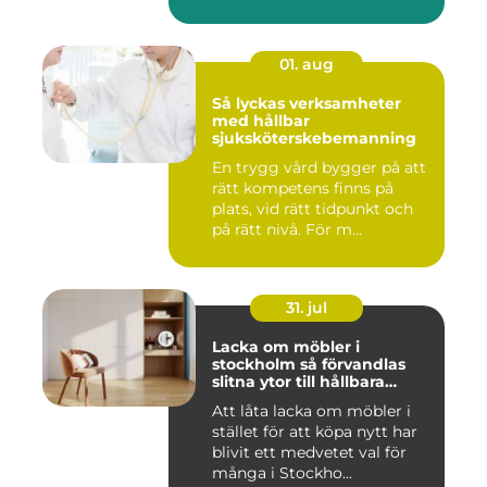
01. aug
Så lyckas verksamheter
med hållbar
sjuksköterskebemanning
En trygg vård bygger på att
rätt kompetens finns på
plats, vid rätt tidpunkt och
på rätt nivå. För m...
31. jul
Lacka om möbler i
stockholm så förvandlas
slitna ytor till hållbara
favoriter
Att låta lacka om möbler i
stället för att köpa nytt har
blivit ett medvetet val för
många i Stockho...