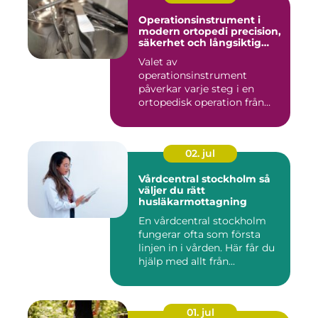
Operationsinstrument i
modern ortopedi precision,
säkerhet och långsiktig
kvalitet
Valet av
operationsinstrument
påverkar varje steg i en
ortopedisk operation från
första hudsnitt ti...
02. jul
Vårdcentral stockholm så
väljer du rätt
husläkarmottagning
En vårdcentral stockholm
fungerar ofta som första
linjen in i vården. Här får du
hjälp med allt från...
01. jul