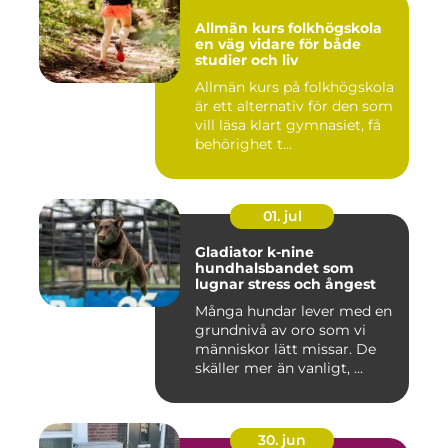
Allmän kurs folkhögskola
en väg vidare för både
studier och liv
Allmän kurs på folkhögskola
är ett alternativ för den som
vill läsa klart gymnasiet, få
behörighet t...
01. jul
Gladiator k-nine
hundhalsbandet som
lugnar stress och ångest
Många hundar lever med en
grundnivå av oro som vi
människor lätt missar. De
skäller mer än vanligt, ...
30. jun