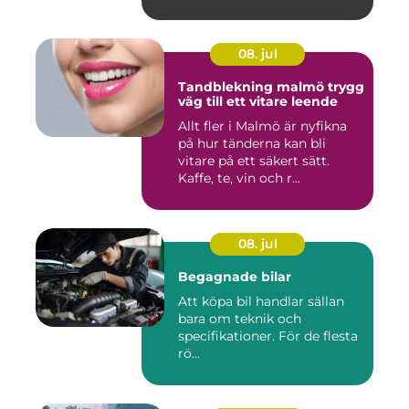
08. jul
Tandblekning malmö trygg
väg till ett vitare leende
Allt fler i Malmö är nyfikna
på hur tänderna kan bli
vitare på ett säkert sätt.
Kaffe, te, vin och r...
08. jul
Begagnade bilar
Att köpa bil handlar sällan
bara om teknik och
specifikationer. För de flesta
rö...