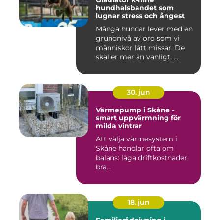
Gladiator k-nine
hundhalsbandet som
lugnar stress och ångest
Många hundar lever med en
grundnivå av oro som vi
människor lätt missar. De
skäller mer än vanligt, ...
30. jun
Värmepump i Skåne -
smart uppvärmning för
milda vintrar
Att välja värmesystem i
Skåne handlar ofta om
balans: låga driftkostnader,
bra...
18. jun