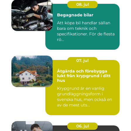
08. jul
Begagnade bilar
Att köpa bil handlar sällan
bara om teknik och
specifikationer. För de flesta
rö...
07. jul
Åtgärda och förebygga
lukt från krypgrund i ditt
hus
Krypgrund är en vanlig
grundläggningsform i
svenska hus, men också en
av de mest uts...
06. jul