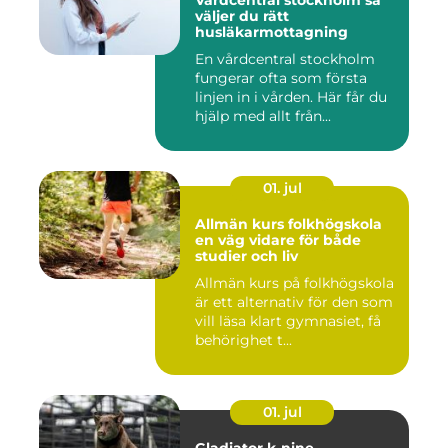
Vårdcentral stockholm så
väljer du rätt
husläkarmottagning
En vårdcentral stockholm
fungerar ofta som första
linjen in i vården. Här får du
hjälp med allt från...
01. jul
Allmän kurs folkhögskola
en väg vidare för både
studier och liv
Allmän kurs på folkhögskola
är ett alternativ för den som
vill läsa klart gymnasiet, få
behörighet t...
01. jul