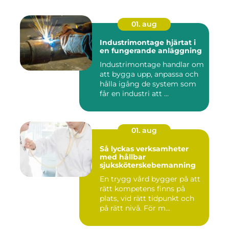
01. aug
Industrimontage hjärtat i
en fungerande anläggning
Industrimontage handlar om
att bygga upp, anpassa och
hålla igång de system som
får en industri att ...
01. aug
Så lyckas verksamheter
med hållbar
sjuksköterskebemanning
En trygg vård bygger på att
rätt kompetens finns på
plats, vid rätt tidpunkt och
på rätt nivå. För m...