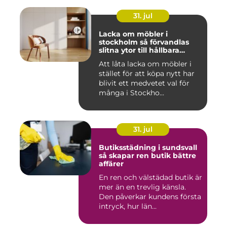
31. jul
Lacka om möbler i
stockholm så förvandlas
slitna ytor till hållbara
favoriter
Att låta lacka om möbler i
stället för att köpa nytt har
blivit ett medvetet val för
många i Stockho...
31. jul
Butiksstädning i sundsvall
så skapar ren butik bättre
affärer
En ren och välstädad butik är
mer än en trevlig känsla.
Den påverkar kundens första
intryck, hur län...