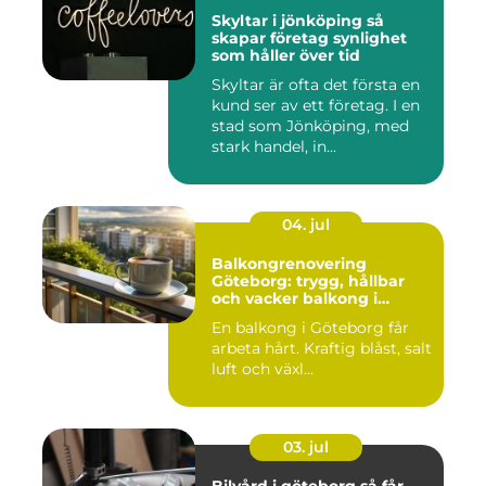
Skyltar i jönköping så
skapar företag synlighet
som håller över tid
Skyltar är ofta det första en
kund ser av ett företag. I en
stad som Jönköping, med
stark handel, in...
04. jul
Balkongrenovering
Göteborg: trygg, hållbar
och vacker balkong i
kustklimat
En balkong i Göteborg får
arbeta hårt. Kraftig blåst, salt
luft och växl...
03. jul