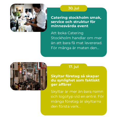
30. jul
Catering stockholm smak,
service och struktur för
minnesvärda event
Att boka Catering
Stockholm handlar om mer
än att bara få mat levererad.
För många är maten den
röda...
17. jul
Skyltar företag så skapar
du synlighet som faktiskt
ger affärer
Skyltar är mer än bara namn
och logotyp vid en entré. För
många företag är skyltarna
den första verk...