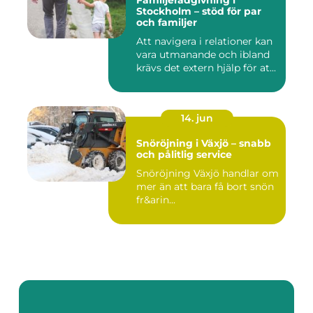
Familjerådgivning i
Stockholm – stöd för par
och familjer
Att navigera i relationer kan
vara utmanande och ibland
krävs det extern hjälp för at...
14. jun
Snöröjning i Växjö – snabb
och pålitlig service
Snöröjning Växjö handlar om
mer än att bara få bort snön
fr&arin...