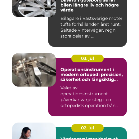
Bilvård i göteborg så får
bilen längre liv och högre
värde
Bilägare i Västsverige möter
tuffa förhållanden året runt.
Saltade vintervägar, regn
stora delar av ...
03. jul
Operationsinstrument i
modern ortopedi precision,
säkerhet och långsiktig
kvalitet
Valet av
operationsinstrument
påverkar varje steg i en
ortopedisk operation från
första hudsnitt ti...
02. jul