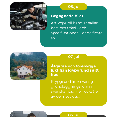
08. jul
Begagnade bilar
Att köpa bil handlar sällan
bara om teknik och
specifikationer. För de flesta
rö...
07. jul
Åtgärda och förebygga
lukt från krypgrund i ditt
hus
Krypgrund är en vanlig
grundläggningsform i
svenska hus, men också en
av de mest uts...
06. jul