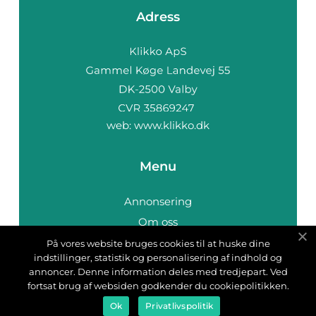
Adress
web:
www.klikko.dk
Menu
Annonsering
Om oss
Cookies
På vores website bruges cookies til at huske dine
indstillinger, statistik og personalisering af indhold og
Kontakta oss
annoncer. Denne information deles med tredjepart. Ved
Sitemap
fortsat brug af websiden godkender du cookiepolitikken.
Ok
Privatlivspolitik