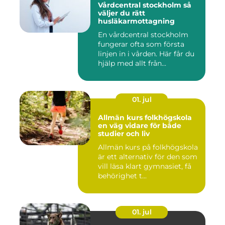
Vårdcentral stockholm så
väljer du rätt
husläkarmottagning
En vårdcentral stockholm
fungerar ofta som första
linjen in i vården. Här får du
hjälp med allt från...
01. jul
Allmän kurs folkhögskola
en väg vidare för både
studier och liv
Allmän kurs på folkhögskola
är ett alternativ för den som
vill läsa klart gymnasiet, få
behörighet t...
01. jul