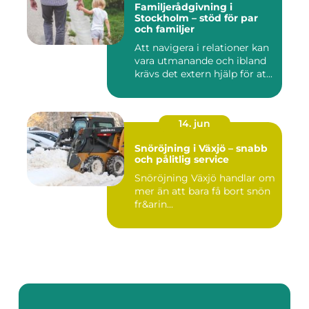
Familjerådgivning i
Stockholm – stöd för par
och familjer
Att navigera i relationer kan
vara utmanande och ibland
krävs det extern hjälp för at...
14. jun
Snöröjning i Växjö – snabb
och pålitlig service
Snöröjning Växjö handlar om
mer än att bara få bort snön
fr&arin...