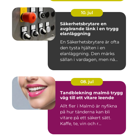
10. jul
Säkerhetsbrytare en
avgörande länk i en trygg
elanläggning
En Säkerhetsbrytare är ofta
den tysta hjälten i en
elanläggning. Den märks
sällan i vardagen, men nä...
08. jul
Tandblekning malmö trygg
väg till ett vitare leende
Allt fler i Malmö är nyfikna
på hur tänderna kan bli
vitare på ett säkert sätt.
Kaffe, te, vin och r...