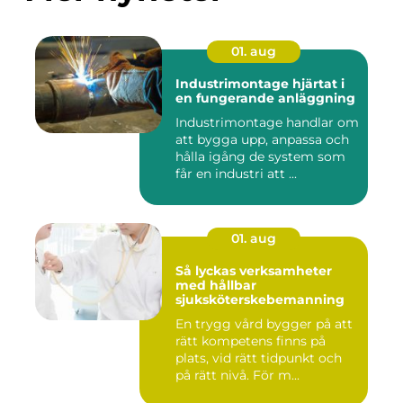
01. aug
Industrimontage hjärtat i
en fungerande anläggning
Industrimontage handlar om
att bygga upp, anpassa och
hålla igång de system som
får en industri att ...
01. aug
Så lyckas verksamheter
med hållbar
sjuksköterskebemanning
En trygg vård bygger på att
rätt kompetens finns på
plats, vid rätt tidpunkt och
på rätt nivå. För m...