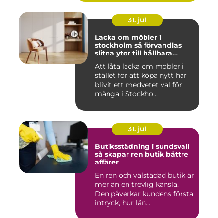
31. jul
Lacka om möbler i
stockholm så förvandlas
slitna ytor till hållbara
favoriter
Att låta lacka om möbler i
stället för att köpa nytt har
blivit ett medvetet val för
många i Stockho...
31. jul
Butiksstädning i sundsvall
så skapar ren butik bättre
affärer
En ren och välstädad butik är
mer än en trevlig känsla.
Den påverkar kundens första
intryck, hur län...