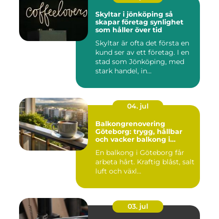
Skyltar i jönköping så
skapar företag synlighet
som håller över tid
Skyltar är ofta det första en
kund ser av ett företag. I en
stad som Jönköping, med
stark handel, in...
04. jul
Balkongrenovering
Göteborg: trygg, hållbar
och vacker balkong i
kustklimat
En balkong i Göteborg får
arbeta hårt. Kraftig blåst, salt
luft och växl...
03. jul