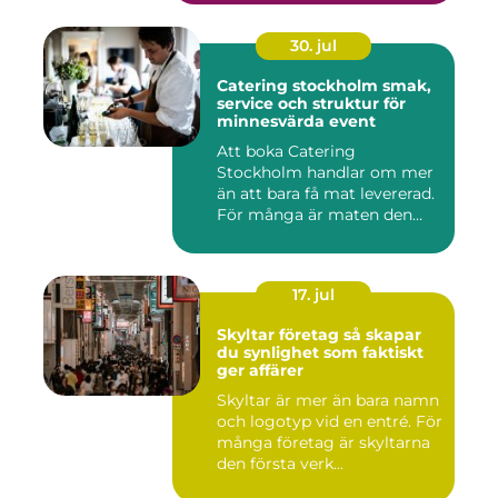
30. jul
Catering stockholm smak,
service och struktur för
minnesvärda event
Att boka Catering
Stockholm handlar om mer
än att bara få mat levererad.
För många är maten den
röda...
17. jul
Skyltar företag så skapar
du synlighet som faktiskt
ger affärer
Skyltar är mer än bara namn
och logotyp vid en entré. För
många företag är skyltarna
den första verk...