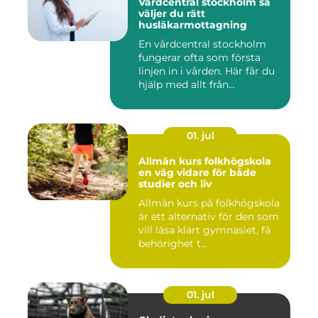
Vårdcentral stockholm så
väljer du rätt
husläkarmottagning
En vårdcentral stockholm
fungerar ofta som första
linjen in i vården. Här får du
hjälp med allt från...
01. jul
Allmän kurs folkhögskola
en väg vidare för både
studier och liv
Allmän kurs på folkhögskola
är ett alternativ för den som
vill läsa klart gymnasiet, få
behörighet t...
01. jul