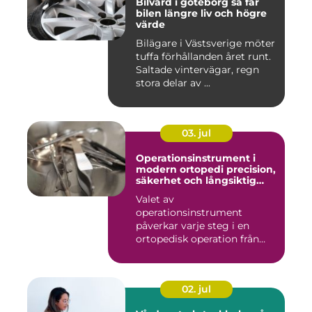
Bilvård i göteborg så får
bilen längre liv och högre
värde
Bilägare i Västsverige möter
tuffa förhållanden året runt.
Saltade vintervägar, regn
stora delar av ...
03. jul
Operationsinstrument i
modern ortopedi precision,
säkerhet och långsiktig
kvalitet
Valet av
operationsinstrument
påverkar varje steg i en
ortopedisk operation från
första hudsnitt ti...
02. jul