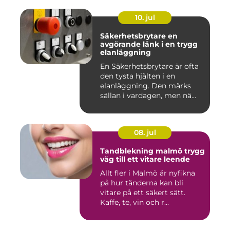
10. jul
Säkerhetsbrytare en
avgörande länk i en trygg
elanläggning
En Säkerhetsbrytare är ofta
den tysta hjälten i en
elanläggning. Den märks
sällan i vardagen, men nä...
08. jul
Tandblekning malmö trygg
väg till ett vitare leende
Allt fler i Malmö är nyfikna
på hur tänderna kan bli
vitare på ett säkert sätt.
Kaffe, te, vin och r...