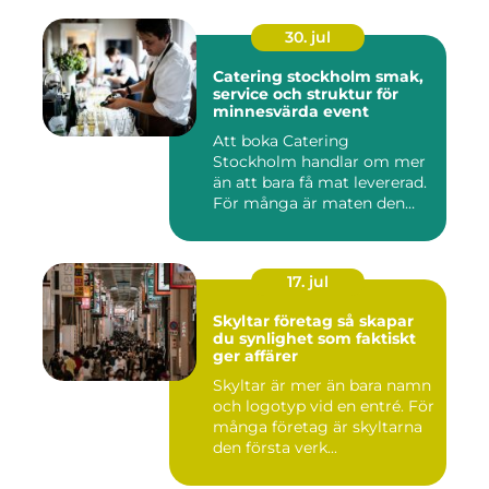
30. jul
Catering stockholm smak,
service och struktur för
minnesvärda event
Att boka Catering
Stockholm handlar om mer
än att bara få mat levererad.
För många är maten den
röda...
17. jul
Skyltar företag så skapar
du synlighet som faktiskt
ger affärer
Skyltar är mer än bara namn
och logotyp vid en entré. För
många företag är skyltarna
den första verk...