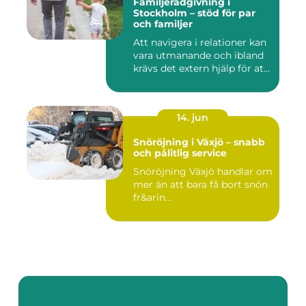
Familjerådgivning i
Stockholm – stöd för par
och familjer
Att navigera i relationer kan
vara utmanande och ibland
krävs det extern hjälp för at...
14. jun
Snöröjning i Växjö – snabb
och pålitlig service
Snöröjning Växjö handlar om
mer än att bara få bort snön
fr&arin...