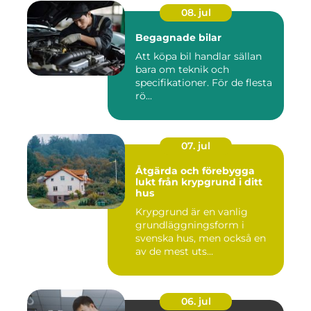
08. jul
Begagnade bilar
Att köpa bil handlar sällan
bara om teknik och
specifikationer. För de flesta
rö...
07. jul
Åtgärda och förebygga
lukt från krypgrund i ditt
hus
Krypgrund är en vanlig
grundläggningsform i
svenska hus, men också en
av de mest uts...
06. jul