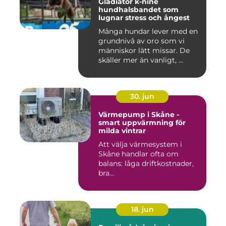
Gladiator k-nine
hundhalsbandet som
lugnar stress och ångest
Många hundar lever med en
grundnivå av oro som vi
människor lätt missar. De
skäller mer än vanligt, ...
30. jun
Värmepump i Skåne -
smart uppvärmning för
milda vintrar
Att välja värmesystem i
Skåne handlar ofta om
balans: låga driftkostnader,
bra...
18. jun