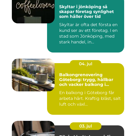
Skyltar i jönköping så
skapar företag synlighet
som håller över tid
Skyltar är ofta det första en
kund ser av ett företag. I en
stad som Jönköping, med
stark handel, in...
04. jul
Balkongrenovering
Göteborg: trygg, hållbar
och vacker balkong i
kustklimat
En balkong i Göteborg får
arbeta hårt. Kraftig blåst, salt
luft och växl...
03. jul