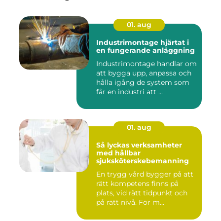
01. aug
Industrimontage hjärtat i
en fungerande anläggning
Industrimontage handlar om
att bygga upp, anpassa och
hålla igång de system som
får en industri att ...
01. aug
Så lyckas verksamheter
med hållbar
sjuksköterskebemanning
En trygg vård bygger på att
rätt kompetens finns på
plats, vid rätt tidpunkt och
på rätt nivå. För m...