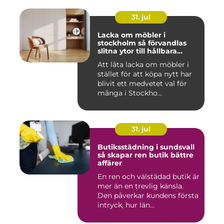
31. jul
Lacka om möbler i
stockholm så förvandlas
slitna ytor till hållbara
favoriter
Att låta lacka om möbler i
stället för att köpa nytt har
blivit ett medvetet val för
många i Stockho...
31. jul
Butiksstädning i sundsvall
så skapar ren butik bättre
affärer
En ren och välstädad butik är
mer än en trevlig känsla.
Den påverkar kundens första
intryck, hur län...