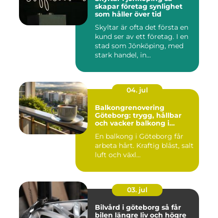
skapar företag synlighet
som håller över tid
Skyltar är ofta det första en
kund ser av ett företag. I en
stad som Jönköping, med
stark handel, in...
04. jul
Balkongrenovering
Göteborg: trygg, hållbar
och vacker balkong i
kustklimat
En balkong i Göteborg får
arbeta hårt. Kraftig blåst, salt
luft och växl...
03. jul
Bilvård i göteborg så får
bilen längre liv och högre