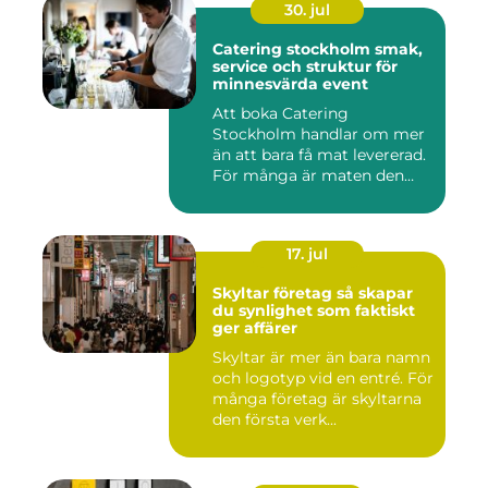
30. jul
Catering stockholm smak,
service och struktur för
minnesvärda event
Att boka Catering
Stockholm handlar om mer
än att bara få mat levererad.
För många är maten den
röda...
17. jul
Skyltar företag så skapar
du synlighet som faktiskt
ger affärer
Skyltar är mer än bara namn
och logotyp vid en entré. För
många företag är skyltarna
den första verk...