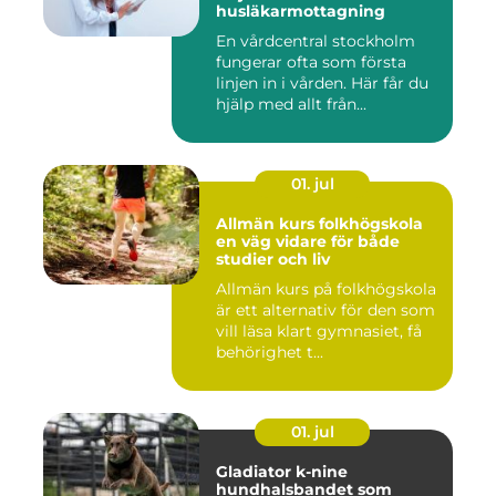
husläkarmottagning
En vårdcentral stockholm
fungerar ofta som första
linjen in i vården. Här får du
hjälp med allt från...
01. jul
Allmän kurs folkhögskola
en väg vidare för både
studier och liv
Allmän kurs på folkhögskola
är ett alternativ för den som
vill läsa klart gymnasiet, få
behörighet t...
01. jul
Gladiator k-nine
hundhalsbandet som