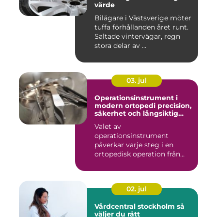
värde
Bilägare i Västsverige möter
tuffa förhållanden året runt.
Saltade vintervägar, regn
stora delar av ...
03. jul
Operationsinstrument i
modern ortopedi precision,
säkerhet och långsiktig
kvalitet
Valet av
operationsinstrument
påverkar varje steg i en
ortopedisk operation från
första hudsnitt ti...
02. jul
Vårdcentral stockholm så
väljer du rätt