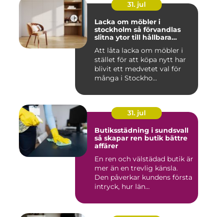
31. jul
Lacka om möbler i
stockholm så förvandlas
slitna ytor till hållbara
favoriter
Att låta lacka om möbler i
stället för att köpa nytt har
blivit ett medvetet val för
många i Stockho...
31. jul
Butiksstädning i sundsvall
så skapar ren butik bättre
affärer
En ren och välstädad butik är
mer än en trevlig känsla.
Den påverkar kundens första
intryck, hur län...