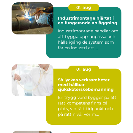
01. aug
Industrimontage hjärtat i
en fungerande anläggning
Industrimontage handlar om
att bygga upp, anpassa och
hålla igång de system som
får en industri att ...
01. aug
Så lyckas verksamheter
med hållbar
sjuksköterskebemanning
En trygg vård bygger på att
rätt kompetens finns på
plats, vid rätt tidpunkt och
på rätt nivå. För m...