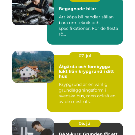
Begagnade bilar
Att köpa bil handlar sällan
bara om teknik och
specifikationer. För de flesta
rö...
07. jul
Åtgärda och förebygga
lukt från krypgrund i ditt
hus
Krypgrund är en vanlig
grundläggningsform i
svenska hus, men också en
av de mest uts...
06. jul
BAM-kurs: Grunden för ett