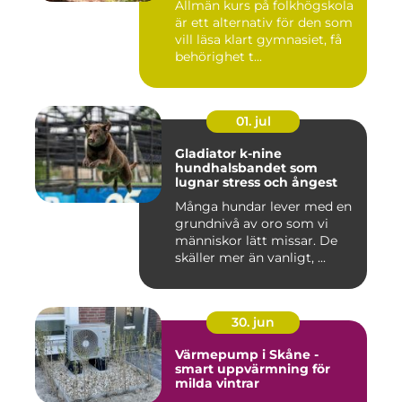
Allmän kurs på folkhögskola
är ett alternativ för den som
vill läsa klart gymnasiet, få
behörighet t...
01. jul
Gladiator k-nine
hundhalsbandet som
lugnar stress och ångest
Många hundar lever med en
grundnivå av oro som vi
människor lätt missar. De
skäller mer än vanligt, ...
30. jun
Värmepump i Skåne -
smart uppvärmning för
milda vintrar