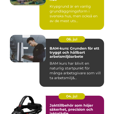
Krypgrund är en vanlig
grundläggningsform i
svenska hus, men också en
av de mest uts...
06. jul
BAM-kurs: Grunden för ett
tryggt och hållbart
arbetsmiljöarbete
BAM kurs har blivit en
naturlig startpunkt för
många arbetsgivare som vill
ta arbetsmilj&...
04. jul
Jakttillbehör som höjer
säkerhet, precision och
jaktglädje