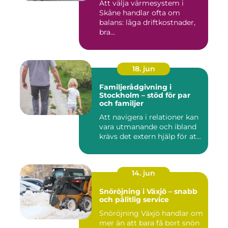
Att välja värmesystem i
Skåne handlar ofta om
balans: låga driftkostnader,
bra...
18. jun
Familjerådgivning i
Stockholm – stöd för par
och familjer
Att navigera i relationer kan
vara utmanande och ibland
krävs det extern hjälp för at...
14. jun
Snöröjning i Växjö – snabb
och pålitlig service
Snöröjning Växjö handlar om
mer än att bara få bort snön