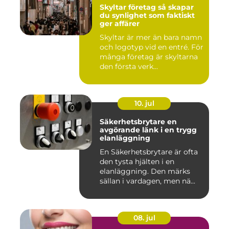
Skyltar företag så skapar
du synlighet som faktiskt
ger affärer
Skyltar är mer än bara namn
och logotyp vid en entré. För
många företag är skyltarna
den första verk...
10. jul
Säkerhetsbrytare en
avgörande länk i en trygg
elanläggning
En Säkerhetsbrytare är ofta
den tysta hjälten i en
elanläggning. Den märks
sällan i vardagen, men nä...
08. jul