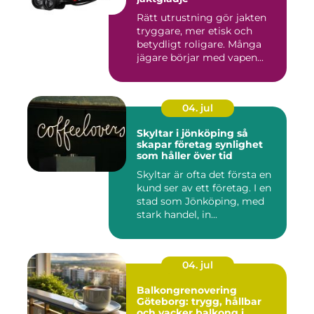
Rätt utrustning gör jakten
tryggare, mer etisk och
betydligt roligare. Många
jägare börjar med vapen...
04. jul
Skyltar i jönköping så
skapar företag synlighet
som håller över tid
Skyltar är ofta det första en
kund ser av ett företag. I en
stad som Jönköping, med
stark handel, in...
04. jul
Balkongrenovering
Göteborg: trygg, hållbar
och vacker balkong i