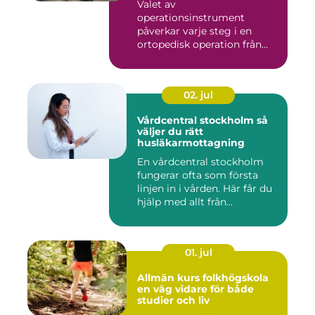
Valet av
operationsinstrument
påverkar varje steg i en
ortopedisk operation från
första hudsnitt ti...
02. jul
Vårdcentral stockholm så
väljer du rätt
husläkarmottagning
En vårdcentral stockholm
fungerar ofta som första
linjen in i vården. Här får du
hjälp med allt från...
01. jul
Allmän kurs folkhögskola
en väg vidare för både
studier och liv