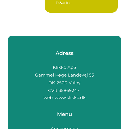
fr&arin...
Adress
web:
www.klikko.dk
Menu
Annonsering