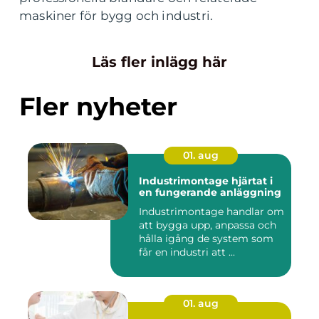
maskiner för bygg och industri.
Läs fler inlägg här
Fler nyheter
01. aug
Industrimontage hjärtat i
en fungerande anläggning
Industrimontage handlar om
att bygga upp, anpassa och
hålla igång de system som
får en industri att ...
01. aug