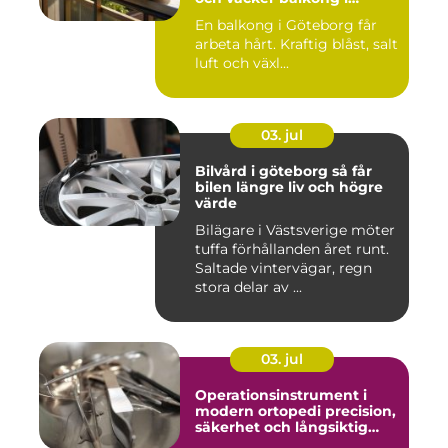
kustklimat
En balkong i Göteborg får
arbeta hårt. Kraftig blåst, salt
luft och växl...
03. jul
Bilvård i göteborg så får
bilen längre liv och högre
värde
Bilägare i Västsverige möter
tuffa förhållanden året runt.
Saltade vintervägar, regn
stora delar av ...
03. jul
Operationsinstrument i
modern ortopedi precision,
säkerhet och långsiktig
kvalitet