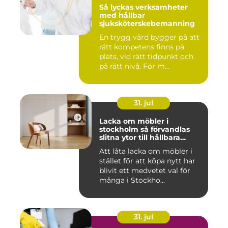
Så lyckas verksamheter
med hållbar
sjuksköterskebemanning
En trygg vård bygger på att
rätt kompetens finns på
plats, vid rätt tidpunkt och
på rätt nivå. För m...
31. jul
Lacka om möbler i
stockholm så förvandlas
slitna ytor till hållbara
favoriter
Att låta lacka om möbler i
stället för att köpa nytt har
blivit ett medvetet val för
många i Stockho...
31. jul