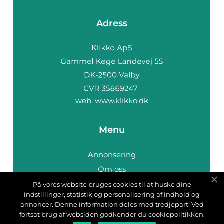
Adress
web:
www.klikko.dk
Menu
Annonsering
Om oss
Cookies
På vores website bruges cookies til at huske dine
indstillinger, statistik og personalisering af indhold og
Kontakta oss
annoncer. Denne information deles med tredjepart. Ved
Sitemap
fortsat brug af websiden godkender du cookiepolitikken.